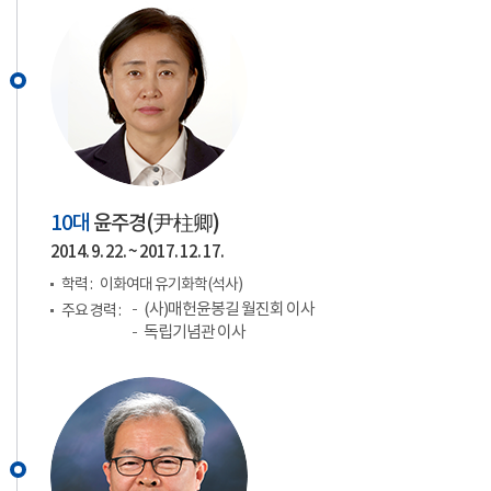
10대
윤주경(
尹柱卿
)
2014. 9. 22. ~ 2017. 12. 17.
학력 :
이화여대 유기화학(석사)
(사)매헌윤봉길 월진회 이사
주요 경력 :
독립기념관 이사