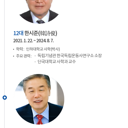
12대
한시준(
韓詩俊
)
2021. 1. 22. ~ 2024. 8. 7.
학력 :
인하대학교 사학(박사)
독립기념관 한국독립운동사연구소 소장
주요 경력 :
단국대학교 사학과 교수