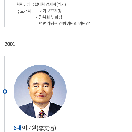
학력 :
영국 헐대학 경제학(박사)
국가보훈처장
주요 경력 :
광복회 부회장
백범기념관 건립위원회 위원장
2001~
6대
이문원(
李文遠
)