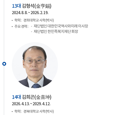
13대
김형석(
金亨錫
)
2024. 8. 8. ~ 2026. 2. 19.
학력 :
경희대학교 사학(박사)
재단법인 대한민국역사와미래 이사장
주요 경력 :
재단법인 한민족복지재단 회장
14대
김희곤(
金喜坤
)
2026. 4. 13. ~ 2029. 4. 12.
학력 :
경북대학교 사학(박사)