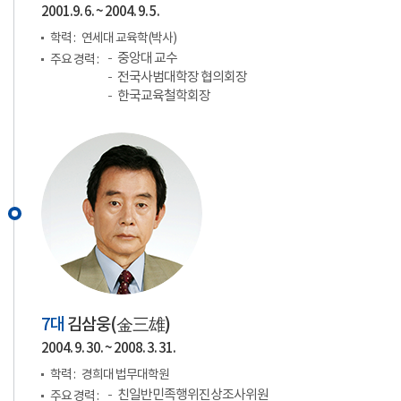
2001.9. 6. ~ 2004. 9. 5.
학력 :
연세대 교육학(박사)
중앙대 교수
주요 경력 :
전국사범대학장 협의회장
한국교육철학회장
7대
김삼웅(
金三雄
)
2004. 9. 30. ~ 2008. 3. 31.
학력 :
경희대 법무대학원
친일반민족행위진상조사위원
주요 경력 :