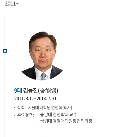
2011~
9대
김능진(
金能鎭
)
2011. 8. 1. ~ 2014. 7. 31.
학력 :
서울대 대학원 경영학(박사)
충남대 경영학과 교수
주요 경력 :
국립대 경영대학원장협의회장