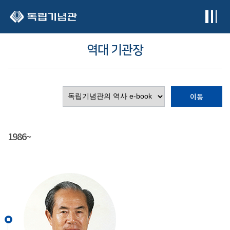
본문 바로가기
역대 기관장
이동
1986~