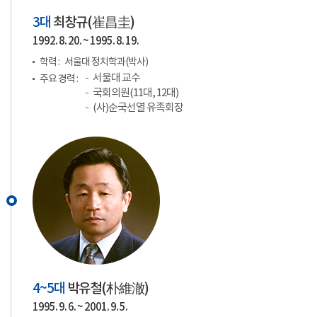
3대
최창규(
崔昌圭
)
1992. 8. 20. ~ 1995. 8. 19.
학력 :
서울대 정치학과(박사)
서울대 교수
주요 경력 :
국회의원(11대, 12대)
(사)순국선열 유족회장
4~5대
박유철(
朴維澈
)
1995. 9. 6. ~ 2001. 9. 5.