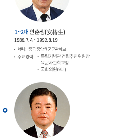
1~2대
안춘생(
安椿生
)
1986. 7. 4. ~ 1992. 8. 19.
학력 :
중국 중앙육군군관학교
독립기념관 건립추진위원장
주요 경력 :
육군사관학교장
국회의원(9대)