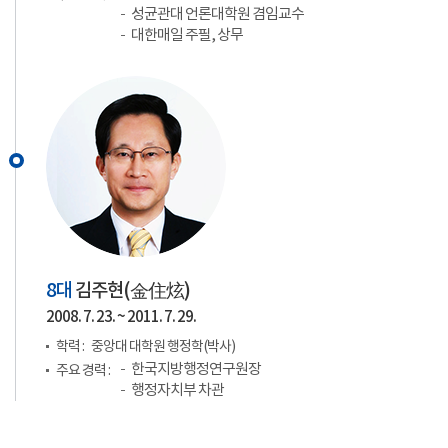
성균관대 언론대학원 겸임교수
대한매일 주필, 상무
8대
김주현(
金住炫
)
2008. 7. 23. ~ 2011. 7. 29.
학력 :
중앙대 대학원 행정학(박사)
한국지방행정연구원장
주요 경력 :
행정자치부 차관