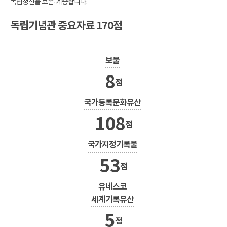
독립정신을 보존·계승합니다.
독립기념관 중요자료 170점
보물
8
점
국가등록문화유산
108
점
국가지정기록물
53
점
유네스코
세계기록유산
5
점