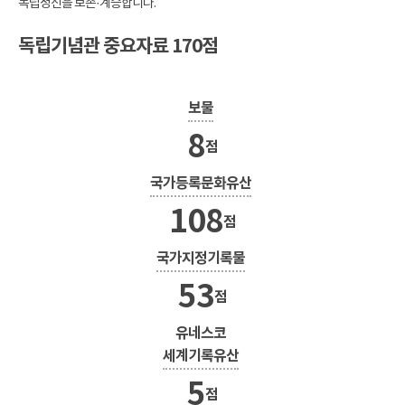
독립정신을 보존·계승합니다.
독립기념관 중요자료 170점
보물
8
점
국가등록문화유산
108
점
국가지정기록물
53
점
유네스코
세계기록유산
5
점