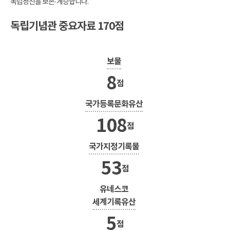
독립정신을 보존·계승합니다.
독립기념관 중요자료 170점
보물
8
점
국가등록문화유산
108
점
국가지정기록물
53
점
유네스코
세계기록유산
5
점