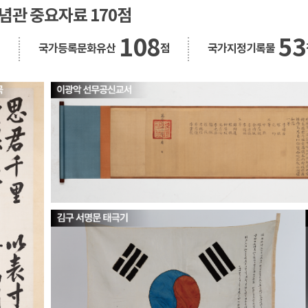
념관 중요자료 170점
108
53
점
국가등록문화유산
점
국가지정기록물