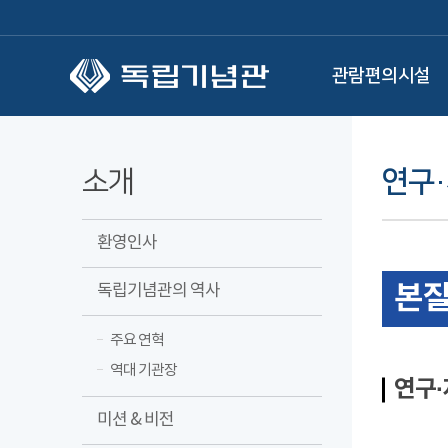
본문 바로가기
관람편의시설
소개
연구
환영인사
본
독립기념관의 역사
주요 연혁
역대 기관장
연구
미션 & 비전