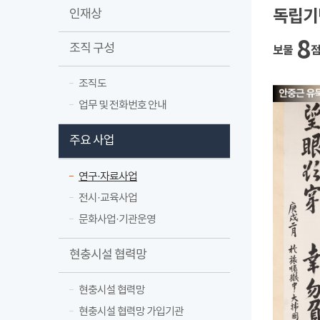
독립기
인재상
8
조직 구성
보물
조직도
업무 및 전화번호 안내
주요 사업
연구·자료사업
전시·교육사업
문화사업·기관운영
현충시설 협력망
현충시설 협력망
현충시설 협력망 가입기관