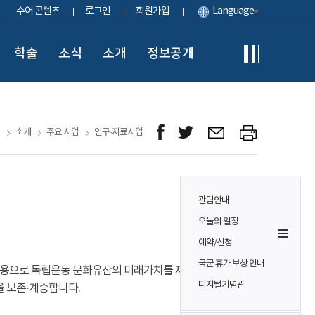
수어 콘텐츠
로그인
회원가입
Language
학술
소식
소개
정보공개
소개
주요 사업
연구·자료사업
관람안내
오늘의 일정
예약/신청
국군 휴가 보상 안내
활용으로 독립운동 문화유산의 미래가치를 제고하고,
디지털기념관
 보존·계승합니다.