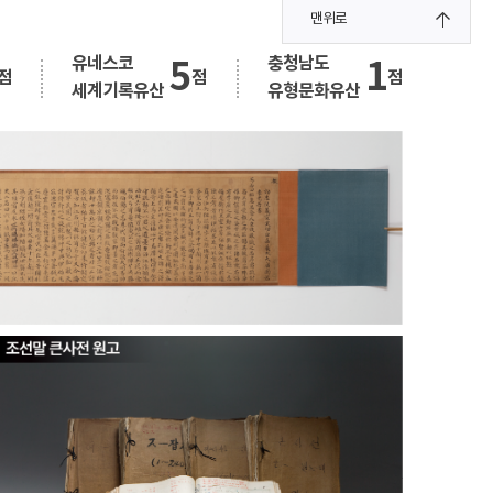
맨위로
유네스코
충청남도
5
1
점
점
점
세계기록유산
유형문화유산