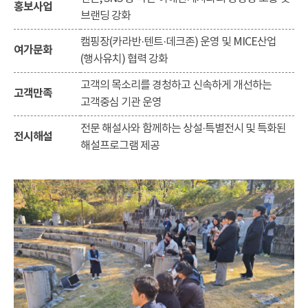
홍보사업
브랜딩 강화
캠핑장(카라반·텐트·데크존) 운영 및 MICE산업
여가문화
(행사유치) 협력 강화
고객의 목소리를 경청하고 신속하게 개선하는
고객만족
고객중심 기관 운영
전문 해설사와 함께하는 상설·특별전시 및 특화된
전시해설
해설프로그램 제공