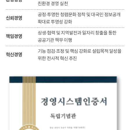
환경경영
친환경 경영 실천
공정·투명한 청렴문화 정착 및 대국민 정보공개
신뢰경영
확대로 투명성 강화
상생·협력 및 지역발전과 일자리 창출을 통한
책임경영
공공기관 책무 이행
기능 점검·조정 및 핵심 강화로 설립목적 달성을
혁신경영
위한 전사적 혁신 추진