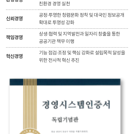
환경경영
친환경 경영 실천
공정·투명한 청렴문화 정착 및 대국민 정보공개
신뢰경영
확대로 투명성 강화
상생·협력 및 지역발전과 일자리 창출을 통한
책임경영
공공기관 책무 이행
기능 점검·조정 및 핵심 강화로 설립목적 달성을
혁신경영
위한 전사적 혁신 추진