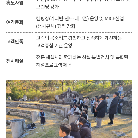
홍보사업
브랜딩 강화
캠핑장(카라반·텐트·데크존) 운영 및 MICE산업
여가문화
(행사유치) 협력 강화
고객의 목소리를 경청하고 신속하게 개선하는
고객만족
고객중심 기관 운영
전문 해설사와 함께하는 상설·특별전시 및 특화된
전시해설
해설프로그램 제공