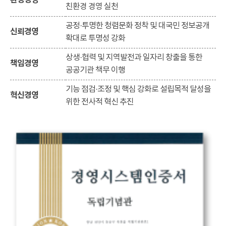
환경경영
친환경 경영 실천
공정·투명한 청렴문화 정착 및 대국민 정보공개
신뢰경영
확대로 투명성 강화
상생·협력 및 지역발전과 일자리 창출을 통한
책임경영
공공기관 책무 이행
기능 점검·조정 및 핵심 강화로 설립목적 달성을
혁신경영
위한 전사적 혁신 추진