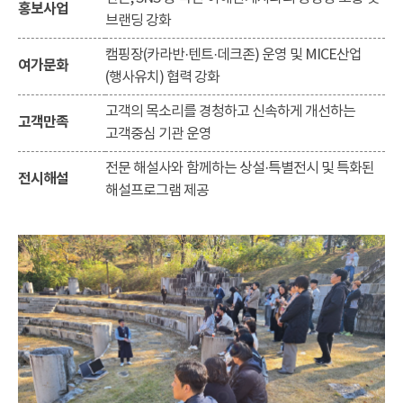
홍보사업
브랜딩 강화
캠핑장(카라반·텐트·데크존) 운영 및 MICE산업
여가문화
(행사유치) 협력 강화
고객의 목소리를 경청하고 신속하게 개선하는
고객만족
고객중심 기관 운영
전문 해설사와 함께하는 상설·특별전시 및 특화된
전시해설
해설프로그램 제공