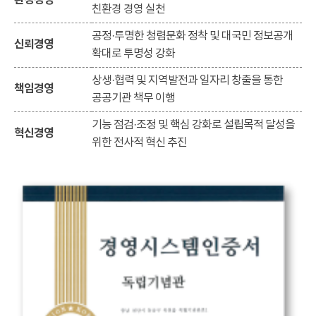
환경경영
친환경 경영 실천
공정·투명한 청렴문화 정착 및 대국민 정보공개
신뢰경영
확대로 투명성 강화
상생·협력 및 지역발전과 일자리 창출을 통한
책임경영
공공기관 책무 이행
기능 점검·조정 및 핵심 강화로 설립목적 달성을
혁신경영
위한 전사적 혁신 추진