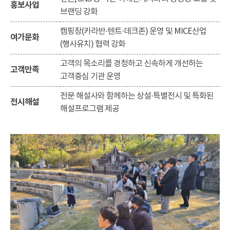
홍보사업
브랜딩 강화
캠핑장(카라반·텐트·데크존) 운영 및 MICE산업
여가문화
(행사유치) 협력 강화
고객의 목소리를 경청하고 신속하게 개선하는
고객만족
고객중심 기관 운영
전문 해설사와 함께하는 상설·특별전시 및 특화된
전시해설
해설프로그램 제공