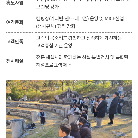
홍보사업
브랜딩 강화
캠핑장(카라반·텐트·데크존) 운영 및 MICE산업
여가문화
(행사유치) 협력 강화
고객의 목소리를 경청하고 신속하게 개선하는
고객만족
고객중심 기관 운영
전문 해설사와 함께하는 상설·특별전시 및 특화된
전시해설
해설프로그램 제공