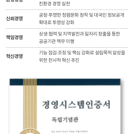
환경경영
친환경 경영 실천
공정·투명한 청렴문화 정착 및 대국민 정보공개
신뢰경영
확대로 투명성 강화
상생·협력 및 지역발전과 일자리 창출을 통한
책임경영
공공기관 책무 이행
기능 점검·조정 및 핵심 강화로 설립목적 달성을
혁신경영
위한 전사적 혁신 추진