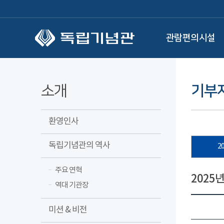
본문 바로가기
관람편의시설
소개
기부자
환영인사
독립기념관의 역사
2
주요 연혁
2025
역대 기관장
미션 & 비전