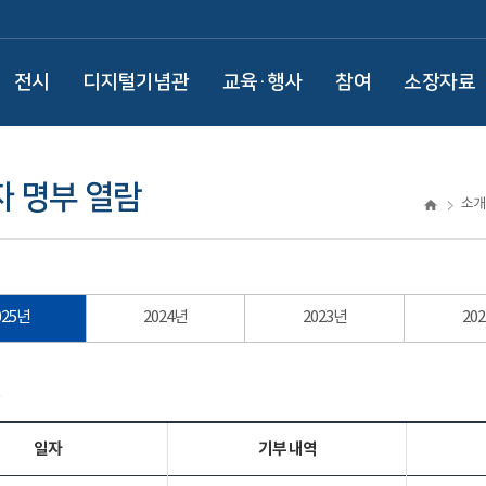
전시
디지털기념관
교육·행사
참여
소장자료
 명부 열람
소개
025년
2024년
2023년
20
년
일자
기부 내역