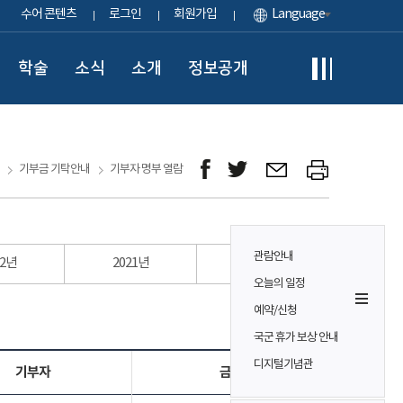
수어 콘텐츠
로그인
회원가입
Language
학술
소식
소개
정보공개
기부금 기탁안내
기부자 명부 열람
관람안내
22년
2021년
2020년
오늘의 일정
예약/신청
단위 : 원
국군 휴가 보상 안내
디지털기념관
기부자
금액