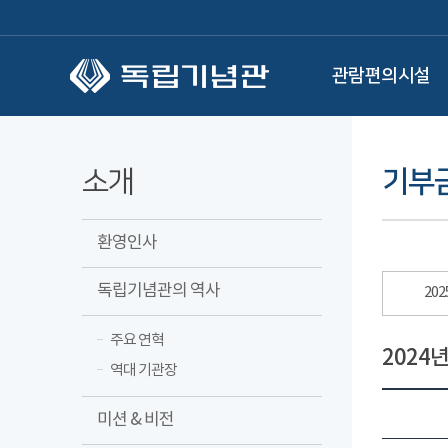
본문 바로가기
관람편의시설
소개
기부
환영인사
독립기념관의 역사
20
주요 연혁
2024
역대 기관장
미션 & 비전