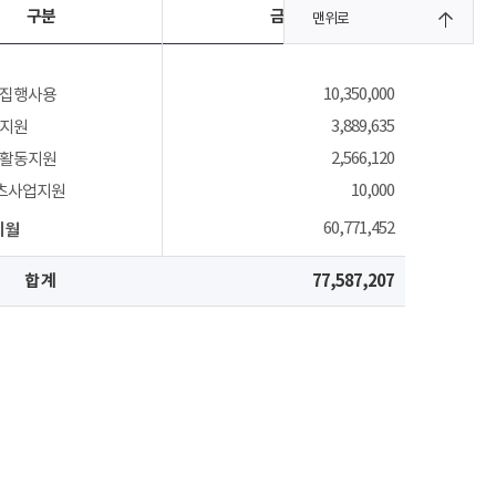
구분
금액
맨위로
10,350,000
집행사용
3,889,635
지원
2,566,120
활동지원
10,000
츠사업지원
60,771,452
이월
합 계
77,587,207