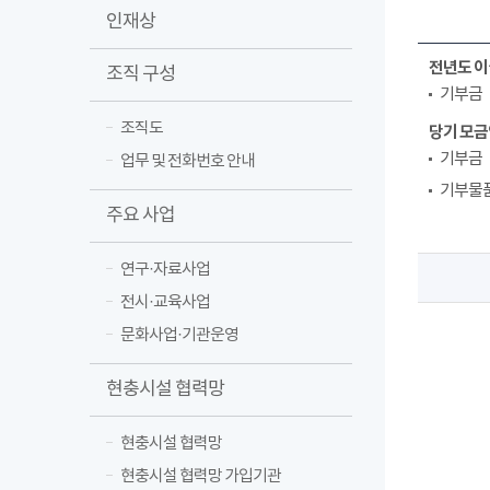
인재상
전년도 이
조직 구성
기부금
조직도
당기 모금
기부금
업무 및 전화번호 안내
기부물
주요 사업
연구·자료사업
전시·교육사업
문화사업·기관운영
현충시설 협력망
현충시설 협력망
현충시설 협력망 가입기관