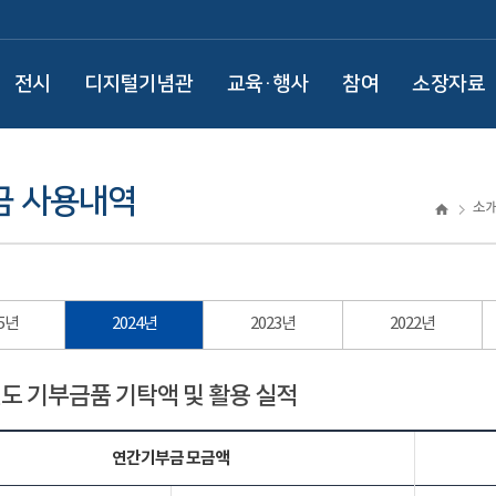
전시
디지털기념관
교육·행사
참여
소장자료
금 사용내역
소
25년
2024년
2023년
2022년
년도 기부금품 기탁액 및 활용 실적
연간기부금 모금액