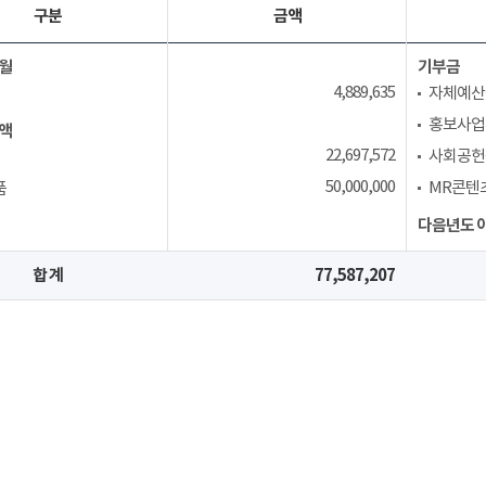
구분
금액
월
기부금
4,889,635
자체예산
홍보사업
액
22,697,572
사회공헌
50,000,000
MR콘텐
품
다음년도 
합 계
77,587,207