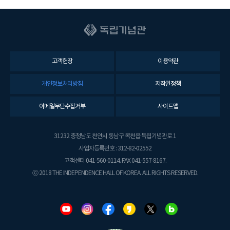
고객헌장
이용약관
개인정보처리방침
저작권정책
이메일무단수집거부
사이트맵
31232 충청남도 천안시 동남구 목천읍 독립기념관로 1
사업자등록번호 : 312-82-02552
고객센터 041-560-0114. FAX 041-557-8167.
ⓒ 2018 THE INDEPENDENCE HALL OF KOREA. ALL RIGHTS RESERVED.