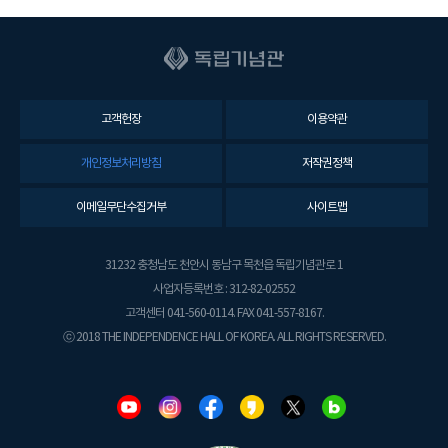
고객헌장
이용약관
개인정보처리방침
저작권정책
이메일무단수집거부
사이트맵
31232 충청남도 천안시 동남구 목천읍 독립기념관로 1
사업자등록번호 : 312-82-02552
고객센터 041-560-0114. FAX 041-557-8167.
ⓒ 2018 THE INDEPENDENCE HALL OF KOREA. ALL RIGHTS RESERVED.