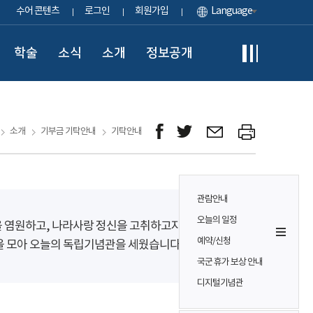
수어 콘텐츠
로그인
회원가입
Language
학술
소식
소개
정보공개
소개
기부금 기탁안내
기탁안내
관람안내
오늘의 일정
을 염원하고, 나라사랑 정신을 고취하고자
예약/신청
을 모아 오늘의 독립기념관을 세웠습니다.
국군 휴가 보상 안내
디지털기념관