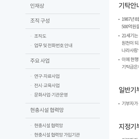
기탁안
인재상
1987년
조직 구성
500억원
21세기는
조직도
원천이 되
업무 및 전화번호 안내
나라사랑 
이에 현행
주요 사업
기탁금은 
연구·자료사업
전시·교육사업
일반기
문화사업·기관운영
기부자가 
현충시설 협력망
지정기
현충시설 협력망
현충시설 협력망 가입기관