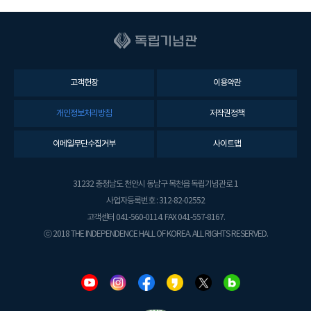
고객헌장
이용약관
개인정보처리방침
저작권정책
이메일무단수집거부
사이트맵
31232 충청남도 천안시 동남구 목천읍 독립기념관로 1
사업자등록번호 : 312-82-02552
고객센터 041-560-0114. FAX 041-557-8167.
ⓒ 2018 THE INDEPENDENCE HALL OF KOREA. ALL RIGHTS RESERVED.