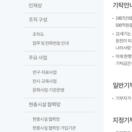
기탁안
인재상
1987년
조직 구성
500억원
21세기는
조직도
원천이 되
업무 및 전화번호 안내
나라사랑 
이에 현행
주요 사업
기탁금은 
연구·자료사업
전시·교육사업
일반기
문화사업·기관운영
기부자가 
현충시설 협력망
지정기
현충시설 협력망
현충시설 협력망 가입기관