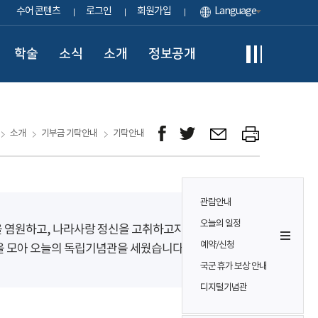
수어 콘텐츠
로그인
회원가입
Language
학술
소식
소개
정보공개
소개
기부금 기탁안내
기탁안내
관람안내
오늘의 일정
을 염원하고, 나라사랑 정신을 고취하고자
예약/신청
을 모아 오늘의 독립기념관을 세웠습니다.
국군 휴가 보상 안내
디지털기념관