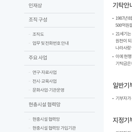
기탁안
인재상
1987년
조직 구성
500억원
21세기는
조직도
원천이 되
업무 및 전화번호 안내
나라사랑 
이에 현행
주요 사업
기탁금은 
연구·자료사업
전시·교육사업
일반기
문화사업·기관운영
기부자가 
현충시설 협력망
지정기
현충시설 협력망
현충시설 협력망 가입기관