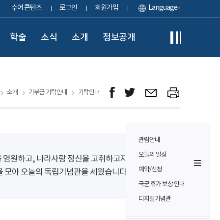
수어 콘텐츠
로그인
회원가입
Language
학술
소식
소개
정보공개
소개
기부금 기탁안내
기탁안내
관람안내
오늘의 일정
을 염원하고, 나라사랑 정신을 고취하고자
예약/신청
을 모아 오늘의 독립기념관을 세웠습니다.
국군 휴가 보상 안내
디지털기념관