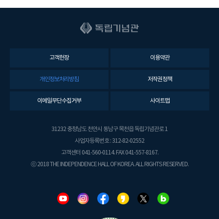
고객헌장
이용약관
개인정보처리방침
저작권정책
이메일무단수집거부
사이트맵
31232 충청남도 천안시 동남구 목천읍 독립기념관로 1
사업자등록번호 : 312-82-02552
고객센터 041-560-0114. FAX 041-557-8167.
ⓒ 2018 THE INDEPENDENCE HALL OF KOREA. ALL RIGHTS RESERVED.