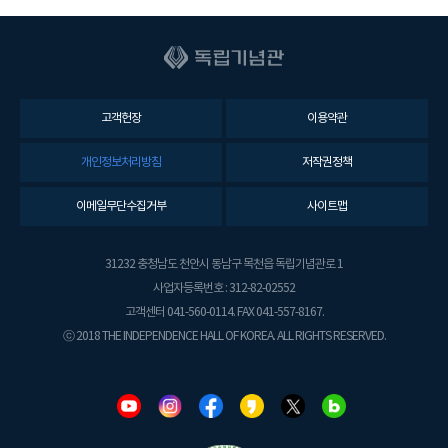
고객헌장
이용약관
개인정보처리방침
저작권정책
이메일무단수집거부
사이트맵
31232 충청남도 천안시 동남구 목천읍 독립기념관로 1
사업자등록번호 : 312-82-02552
고객센터 041-560-0114. FAX 041-557-8167.
ⓒ 2018 THE INDEPENDENCE HALL OF KOREA. ALL RIGHTS RESERVED.