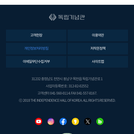
고객헌장
이용약관
개인정보처리방침
저작권정책
이메일무단수집거부
사이트맵
31232 충청남도 천안시 동남구 목천읍 독립기념관로 1
사업자등록번호 : 312-82-02552
고객센터 041-560-0114. FAX 041-557-8167.
ⓒ 2018 THE INDEPENDENCE HALL OF KOREA. ALL RIGHTS RESERVED.