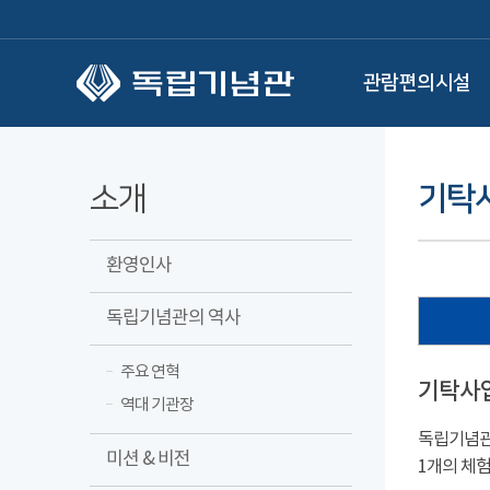
본문 바로가기
관람편의시설
소개
기탁
환영인사
독립기념관의 역사
주요 연혁
기탁사업
역대 기관장
독립기념관
미션 & 비전
1개의 체