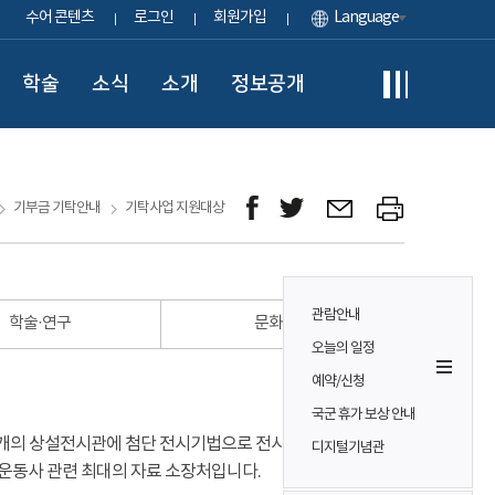
수어 콘텐츠
로그인
회원가입
Language
학술
소식
소개
정보공개
기부금 기탁안내
기탁사업 지원대상
관람안내
학술·연구
문화시설
오늘의 일정
예약/신청
국군 휴가 보상 안내
개의 상설전시관에 첨단 전시기법으로 전시하고 있으며,
디지털기념관
립운동사 관련 최대의 자료 소장처입니다.