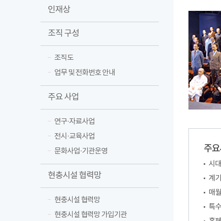
인재상
조직 구성
조직도
업무 및 전화번호 안내
주요 사업
연구·자료사업
전시·교육사업
주요
문화사업·기관운영
시대
현충시설 협력망
계기
매월
현충시설 협력망
특수
현충시설 협력망 가입기관