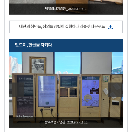
박열의사기념관
_2024. 8. 1. ~ 9. 10.
대한의 청년들, 정의를 맹렬히 실행하다 리플렛 다운로드
말모이, 한글을 지키다
광주백범기념관
_2024. 9. 5. ~ 11. 10.