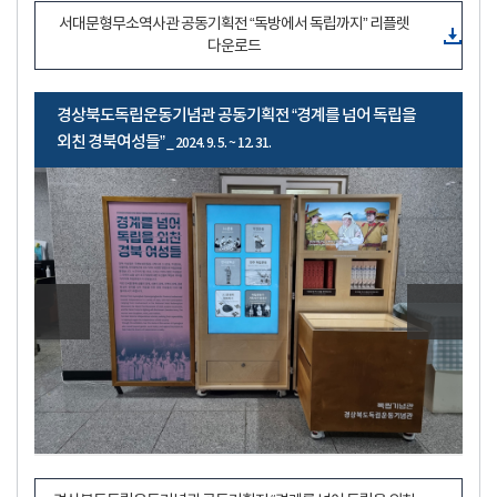
서대문형무소역사관 공동기획전 “독방에서 독립까지” 리플렛
다운로드
경상북도독립운동기념관 공동기획전 “경계를 넘어 독립을
외친 경북여성들”
_ 2024. 9. 5. ~ 12. 31.