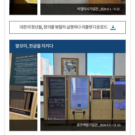
박열의사기념관
_2024. 8. 1. ~ 9. 10.
대한의 청년들, 정의를 맹렬히 실행하다 리플렛 다운로드
말모이, 한글을 지키다
광주백범기념관
_2024. 9. 5. ~ 11. 10.