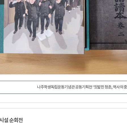
나주학생독립운동기념관 공동기획전 “짓밟힌 청춘, 역사의 중
시설 순회전