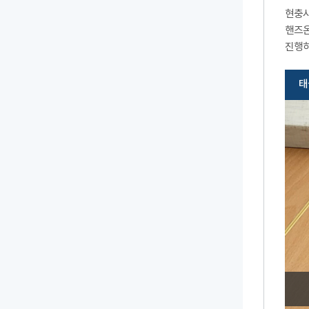
현충시
핸즈온
진행하
태