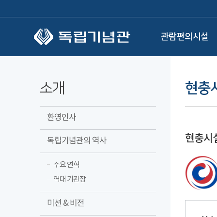
본문 바로가기
관람편의시설
소개
현충
환영인사
현충시설
독립기념관의 역사
주요 연혁
역대 기관장
미션 & 비전