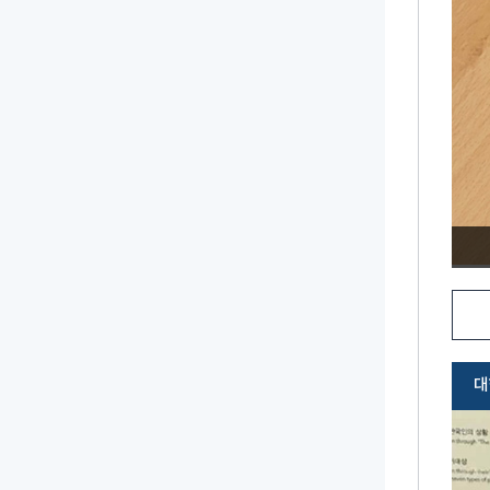
관사태극기 교구재
대