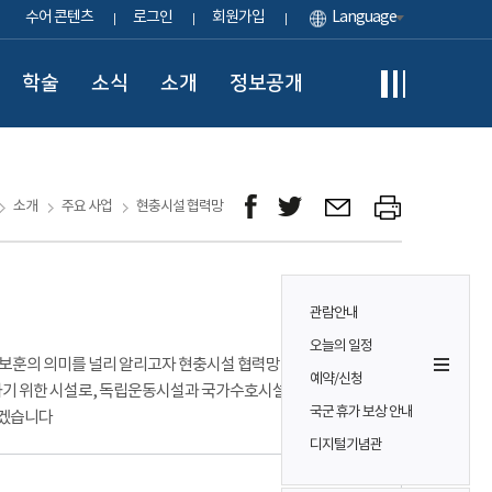
수어 콘텐츠
로그인
회원가입
Language
학술
소식
소개
정보공개
소개
주요 사업
현충시설 협력망
관람안내
오늘의 일정
보훈의 의미를 널리 알리고자 현충시설 협력망 사업을 운영합니다.
예약/신청
하기 위한 시설로, 독립운동시설과 국가수호시설로 구분됩니다.
국군 휴가 보상 안내
하겠습니다
디지털기념관