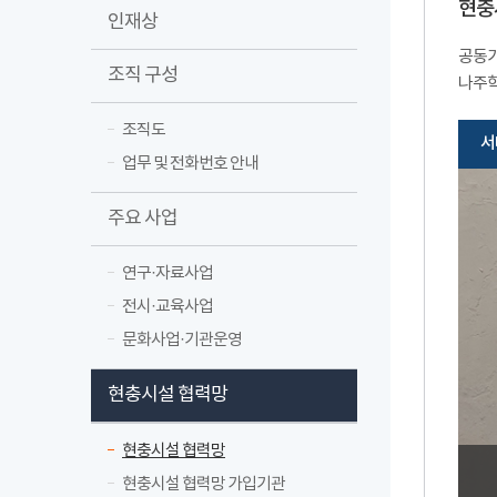
현충
인재상
공동기
조직 구성
나주학
조직도
서
업무 및 전화번호 안내
주요 사업
연구·자료사업
전시·교육사업
문화사업·기관운영
현충시설 협력망
현충시설 협력망
현충시설 협력망 가입기관