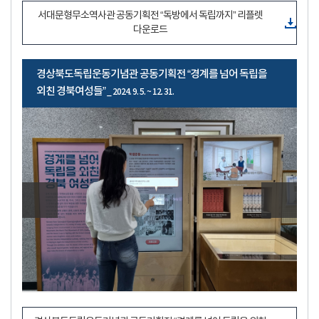
서대문형무소역사관 공동기획전 “독방에서 독립까지” 리플렛
다운로드
경상북도독립운동기념관 공동기획전 “경계를 넘어 독립을
외친 경북여성들”
_ 2024. 9. 5. ~ 12. 31.