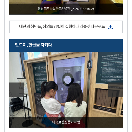
박열의사기념관
_2024. 8. 1. ~ 9. 10.
대한의 청년들, 정의를 맹렬히 실행하다 리플렛 다운로드
말모이, 한글을 지키다
광주백범기념관
_2024. 9. 5. ~ 11. 10.