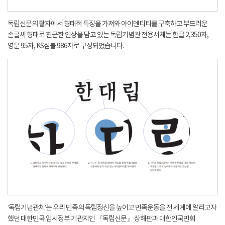
독립신문의 활자에서 형태적 특징을 가져와 아이덴티티를 구축하고 부드러운
손글씨 형태로 친근한 인상을 담고 있는 독립기념관 전용서체는 한글 2,350자,
영문 95자, KS심볼 986자로 구성되었습니다.
‘독립기념관체’는 우리 민족의 독립정신을 높이고 민족운동을 전 세계에 알리고자
했던 대한민국 임시정부 기관지인 『독립신문』 상해판과 대한인국민회