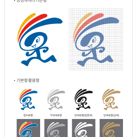
상징캐릭터 기본형
기본형 활용형