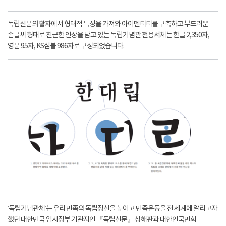
독립신문의 활자에서 형태적 특징을 가져와 아이덴티티를 구축하고 부드러운
손글씨 형태로 친근한 인상을 담고 있는 독립기념관 전용서체는 한글 2,350자,
영문 95자, KS심볼 986자로 구성되었습니다.
‘독립기념관체’는 우리 민족의 독립정신을 높이고 민족운동을 전 세계에 알리고자
했던 대한민국 임시정부 기관지인 『독립신문』 상해판과 대한인국민회