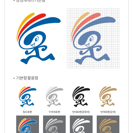
상징캐릭터 기본형
기본형 활용형