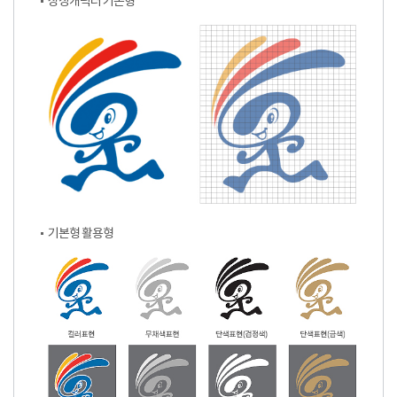
상징캐릭터 기본형
기본형 활용형