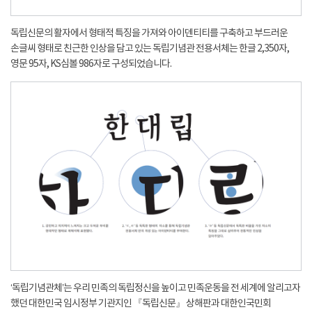
독립신문의 활자에서 형태적 특징을 가져와 아이덴티티를 구축하고 부드러운
손글씨 형태로 친근한 인상을 담고 있는 독립기념관 전용서체는 한글 2,350자,
영문 95자, KS심볼 986자로 구성되었습니다.
‘독립기념관체’는 우리 민족의 독립정신을 높이고 민족운동을 전 세계에 알리고자
했던 대한민국 임시정부 기관지인 『독립신문』 상해판과 대한인국민회