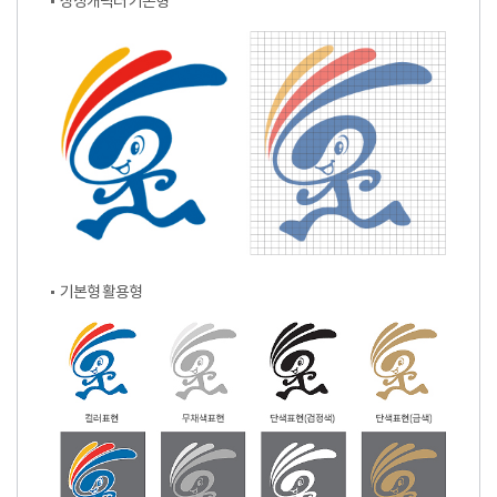
상징캐릭터 기본형
기본형 활용형