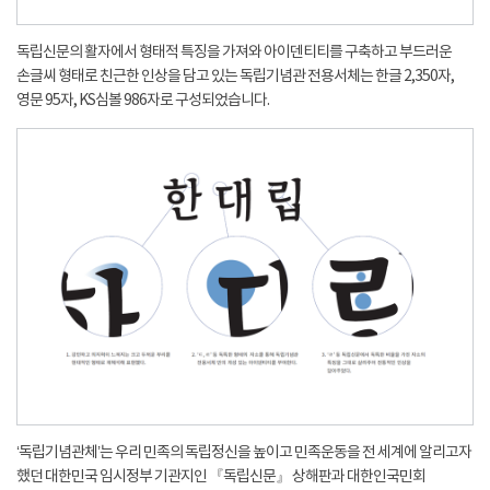
독립신문의 활자에서 형태적 특징을 가져와 아이덴티티를 구축하고 부드러운
손글씨 형태로 친근한 인상을 담고 있는 독립기념관 전용서체는 한글 2,350자,
영문 95자, KS심볼 986자로 구성되었습니다.
‘독립기념관체’는 우리 민족의 독립정신을 높이고 민족운동을 전 세계에 알리고자
했던 대한민국 임시정부 기관지인 『독립신문』 상해판과 대한인국민회