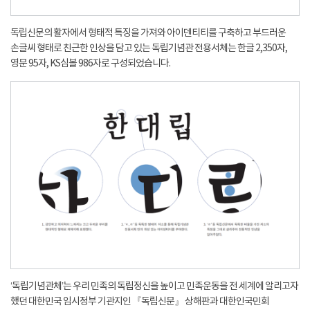
독립신문의 활자에서 형태적 특징을 가져와 아이덴티티를 구축하고 부드러운
손글씨 형태로 친근한 인상을 담고 있는 독립기념관 전용서체는 한글 2,350자,
영문 95자, KS심볼 986자로 구성되었습니다.
‘독립기념관체’는 우리 민족의 독립정신을 높이고 민족운동을 전 세계에 알리고자
했던 대한민국 임시정부 기관지인 『독립신문』 상해판과 대한인국민회