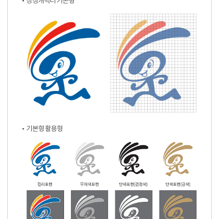
상징캐릭터 기본형
기본형 활용형