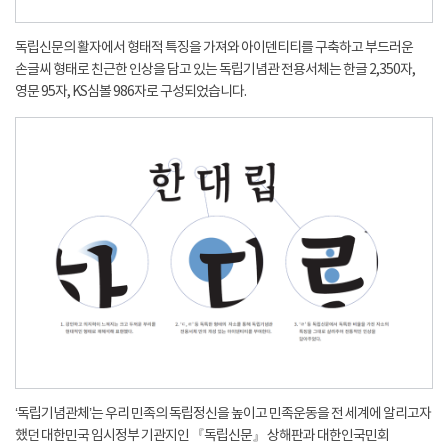
독립신문의 활자에서 형태적 특징을 가져와 아이덴티티를 구축하고 부드러운
손글씨 형태로 친근한 인상을 담고 있는 독립기념관 전용서체는 한글 2,350자,
영문 95자, KS심볼 986자로 구성되었습니다.
‘독립기념관체’는 우리 민족의 독립정신을 높이고 민족운동을 전 세계에 알리고자
했던 대한민국 임시정부 기관지인 『독립신문』 상해판과 대한인국민회