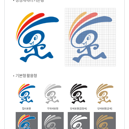
상징캐릭터 기본형
기본형 활용형