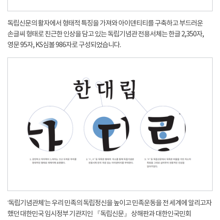
독립신문의 활자에서 형태적 특징을 가져와 아이덴티티를 구축하고 부드러운
손글씨 형태로 친근한 인상을 담고 있는 독립기념관 전용서체는 한글 2,350자,
영문 95자, KS심볼 986자로 구성되었습니다.
‘독립기념관체’는 우리 민족의 독립정신을 높이고 민족운동을 전 세계에 알리고자
했던 대한민국 임시정부 기관지인 『독립신문』 상해판과 대한인국민회