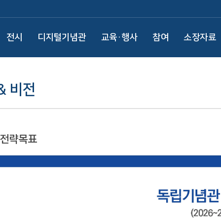
전시
디지털기념관
교육·행사
참여
소장자료
& 비전
 전략목표