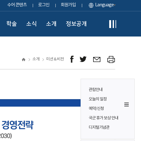
수어 콘텐츠
로그인
회원가입
Language
학술
소식
소개
정보공개
소개
미션 & 비전
관람안내
오늘의 일정
예약/신청
국군 휴가 보상 안내
디지털기념관