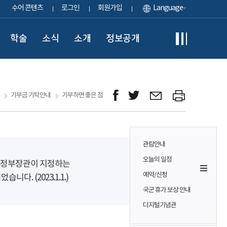
수어 콘텐츠
로그인
회원가입
Language
학술
소식
소개
정보공개
기부금 기탁안내
기부하면 좋은 점
관람안내
오늘의 일정
정부장관이 지정하는
예약/신청
니다. (2023.1.1.)
국군 휴가 보상 안내
디지털기념관