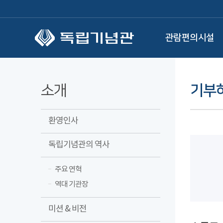
본문 바로가기
관람편의시설
소개
기부하
환영인사
독립기념관의 역사
주요 연혁
역대 기관장
미션 & 비전