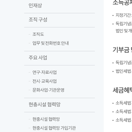
소득공제
인재상
지정기간 : 2
조직 구성
독립기념관
법인 및 
조직도
업무 및 전화번호 안내
기부금 
주요 사업
독립기념관
법인세법 
연구·자료사업
전시·교육사업
세금혜택
문화사업·기관운영
소득세법 
현충시설 협력망
소득세법 
현충시설 협력망
소득세법 
현충시설 협력망 가입기관