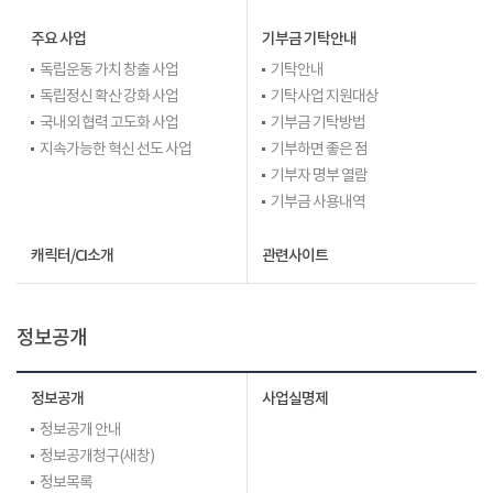
주요 사업
기부금 기탁안내
독립운동 가치 창출 사업
기탁안내
독립정신 확산 강화 사업
기탁사업 지원대상
국내외 협력 고도화 사업
기부금 기탁방법
지속가능한 혁신 선도 사업
기부하면 좋은 점
기부자 명부 열람
기부금 사용내역
캐릭터/CI소개
관련사이트
정보공개
정보공개
사업실명제
정보공개 안내
정보공개청구(새창)
정보목록