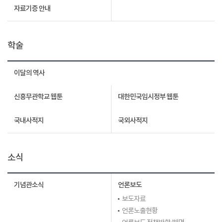
자료기증 안내
학술
이달의 역사
신흥무관학교 웹툰
대한민국임시정부 웹툰
국내사적지
국외사적지
소식
기념관소식
언론보도
보도자료
언론노출현황