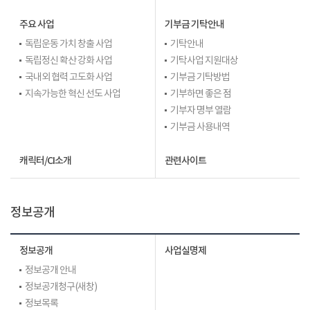
주요 사업
기부금 기탁안내
독립운동 가치 창출 사업
기탁안내
독립정신 확산 강화 사업
기탁사업 지원대상
국내외 협력 고도화 사업
기부금 기탁방법
지속가능한 혁신 선도 사업
기부하면 좋은 점
기부자 명부 열람
기부금 사용내역
캐릭터/CI소개
관련사이트
정보공개
정보공개
사업실명제
정보공개 안내
정보공개청구(새창)
정보목록