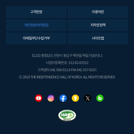
고객헌장
이용약관
개인정보처리방침
저작권정책
이메일무단수집거부
사이트맵
31232 충청남도 천안시 동남구 목천읍 독립기념관로 1
사업자등록번호 : 312-82-02552
고객센터 041-560-0114. FAX 041-557-8167.
ⓒ 2018 THE INDEPENDENCE HALL OF KOREA. ALL RIGHTS RESERVED.