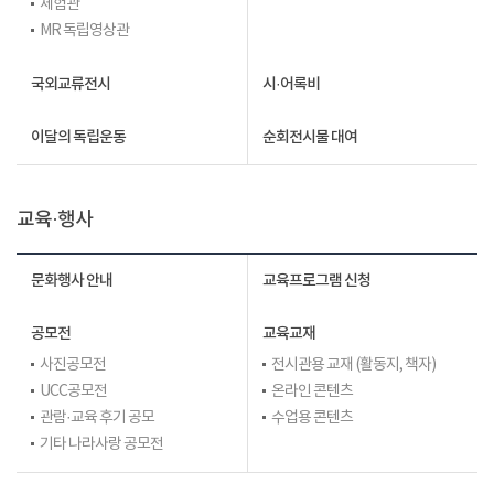
체험관
MR 독립영상관
국외교류전시
시·어록비
이달의 독립운동
순회전시물 대여
교육·행사
문화행사 안내
교육프로그램 신청
공모전
교육교재
사진공모전
전시관용 교재 (활동지, 책자)
UCC공모전
온라인 콘텐츠
관람·교육 후기 공모
수업용 콘텐츠
기타 나라사랑 공모전