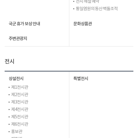
전시 해설 예약
통일염원의 동산 벽돌조적
국군 휴가 보상 안내
문화상품관
주변관광지
전시
상설전시
특별전시
제1전시관
제2전시관
제3전시관
제4전시관
제5전시관
제6전시관
홍보관