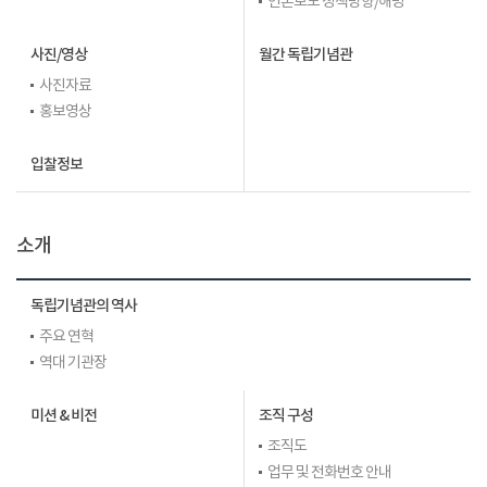
언론보도 정책방향/해명
사진/영상
월간 독립기념관
사진자료
홍보영상
입찰정보
소개
독립기념관의 역사
주요 연혁
역대 기관장
미션 & 비전
조직 구성
조직도
업무 및 전화번호 안내