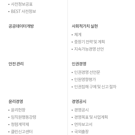
사전정보공표
BEST 사전정보
공공데이터개방
사회적가치 실현
체계
중장기 전략 및 계획
지속가능경영 선언
안전 관리
인권경영
인권경영 선언문
인원영향평가
인권침해 구제 및 신고 절차
윤리경영
경영공시
윤리헌장
경영공시
임직원행동강령
경영목표 및 사업계획
청렴계약제
연차보고서
클린신고센터
국외출장