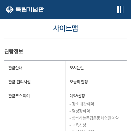
본문 바로가기
사이트맵
관람정보
관람안내
오시는길
관람·편의시설
오늘의 일정
관람코스 짜기
예약/신청
장소 대관 예약
캠핑장 예약
함께하는독립운동 체험관 예약
교육신청