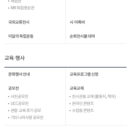
체험관
MR 독립영상관
국외교류전시
시·어록비
이달의 독립운동
순회전시물 대여
교육·행사
문화행사 안내
교육프로그램 신청
공모전
교육교재
사진공모전
전시관용 교재 (활동지, 책자)
UCC공모전
온라인 콘텐츠
관람·교육 후기 공모
수업용 콘텐츠
기타 나라사랑 공모전