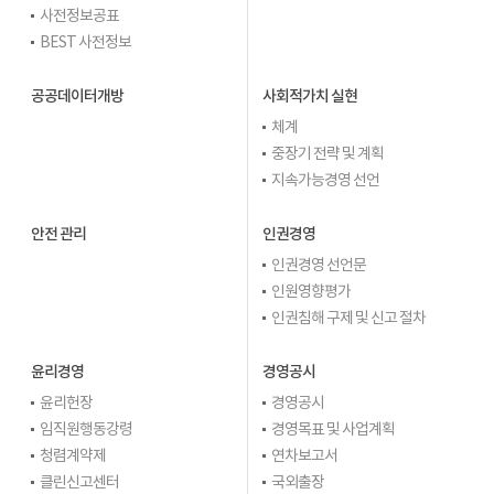
사전정보공표
BEST 사전정보
공공데이터개방
사회적가치 실현
체계
중장기 전략 및 계획
지속가능경영 선언
안전 관리
인권경영
인권경영 선언문
인원영향평가
인권침해 구제 및 신고 절차
윤리경영
경영공시
윤리헌장
경영공시
임직원행동강령
경영목표 및 사업계획
청렴계약제
연차보고서
클린신고센터
국외출장