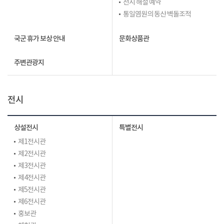
전시 해설 예약
통일염원의 동산 벽돌조적
국군 휴가 보상 안내
문화상품관
주변관광지
전시
상설전시
특별전시
제1전시관
제2전시관
제3전시관
제4전시관
제5전시관
제6전시관
홍보관