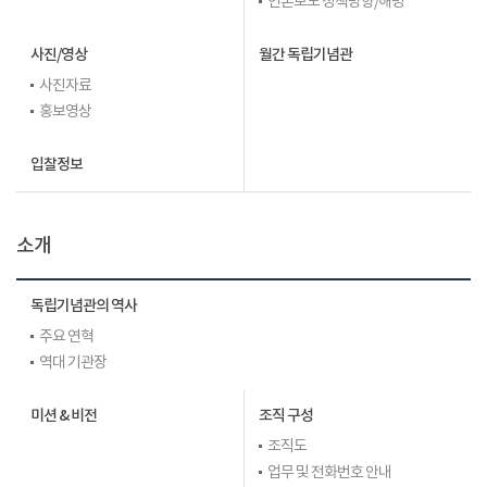
언론보도 정책방향/해명
사진/영상
월간 독립기념관
사진자료
홍보영상
입찰정보
소개
독립기념관의 역사
주요 연혁
역대 기관장
미션 & 비전
조직 구성
조직도
업무 및 전화번호 안내