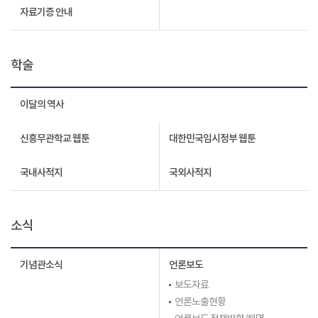
자료기증 안내
학술
이달의 역사
신흥무관학교 웹툰
대한민국임시정부 웹툰
국내사적지
국외사적지
소식
기념관소식
언론보도
보도자료
언론노출현황