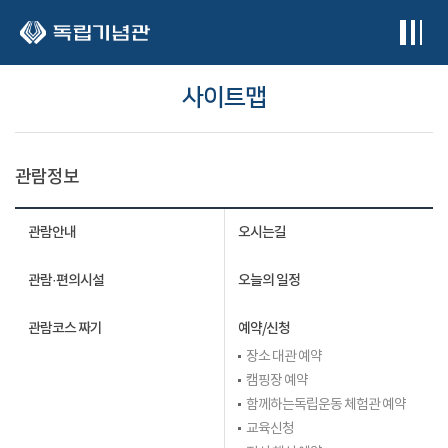
본문 바로가기
사이트맵
관람정보
관람안내
오시는길
관람·편의시설
오늘의 일정
관람코스 짜기
예약/신청
장소 대관 예약
캠핑장 예약
함께하는독립운동 체험관 예약
교육신청