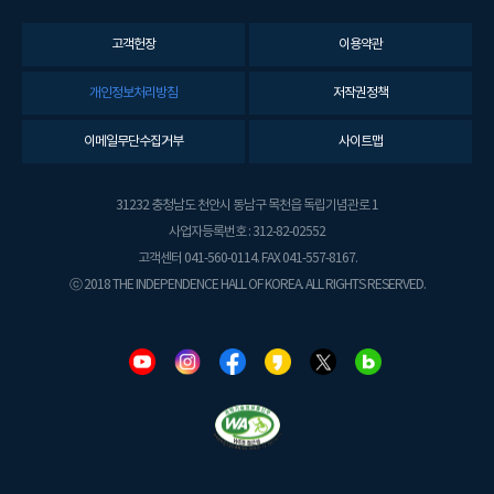
고객헌장
이용약관
개인정보처리방침
저작권정책
이메일무단수집거부
사이트맵
31232 충청남도 천안시 동남구 목천읍 독립기념관로 1
사업자등록번호 : 312-82-02552
고객센터 041-560-0114. FAX 041-557-8167.
ⓒ 2018 THE INDEPENDENCE HALL OF KOREA. ALL RIGHTS RESERVED.