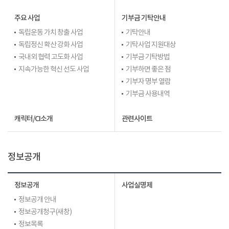
주요 사업
기부금 기탁안내
독립운동 가치 창출 사업
기탁안내
독립정신 확산 강화 사업
기탁사업 지원대상
국내외 협력 고도화 사업
기부금 기탁방법
지속가능한 혁신 선도 사업
기부하면 좋은 점
기부자 명부 열람
기부금 사용내역
캐릭터/CI소개
관련사이트
정보공개
정보공개
사업실명제
정보공개 안내
정보공개청구(새창)
정보목록