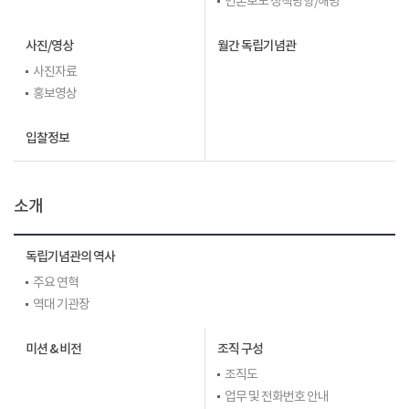
언론보도 정책방향/해명
사진/영상
월간 독립기념관
사진자료
홍보영상
입찰정보
소개
독립기념관의 역사
주요 연혁
역대 기관장
미션 & 비전
조직 구성
조직도
업무 및 전화번호 안내