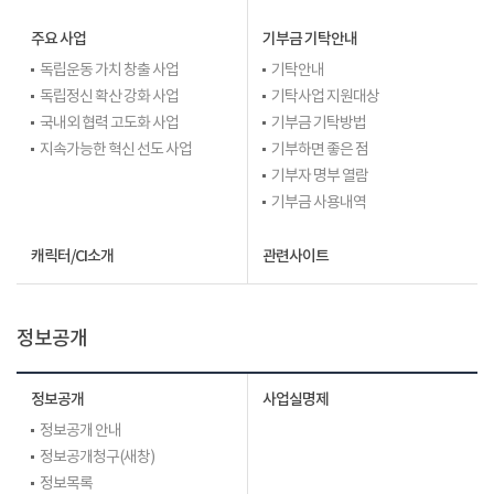
주요 사업
기부금 기탁안내
독립운동 가치 창출 사업
기탁안내
독립정신 확산 강화 사업
기탁사업 지원대상
국내외 협력 고도화 사업
기부금 기탁방법
지속가능한 혁신 선도 사업
기부하면 좋은 점
기부자 명부 열람
기부금 사용내역
캐릭터/CI소개
관련사이트
정보공개
정보공개
사업실명제
정보공개 안내
정보공개청구(새창)
정보목록