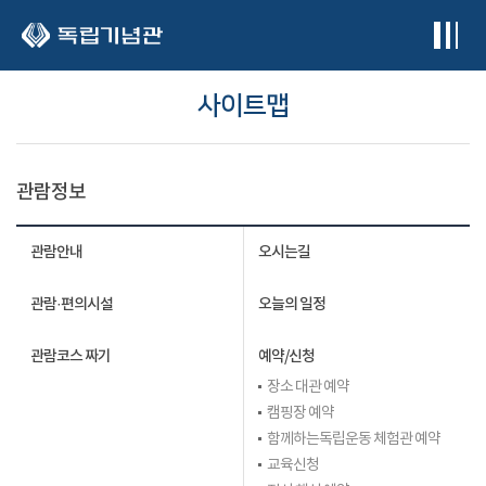
본문 바로가기
사이트맵
관람정보
관람안내
오시는길
관람·편의시설
오늘의 일정
관람코스 짜기
예약/신청
장소 대관 예약
캠핑장 예약
함께하는독립운동 체험관 예약
교육신청