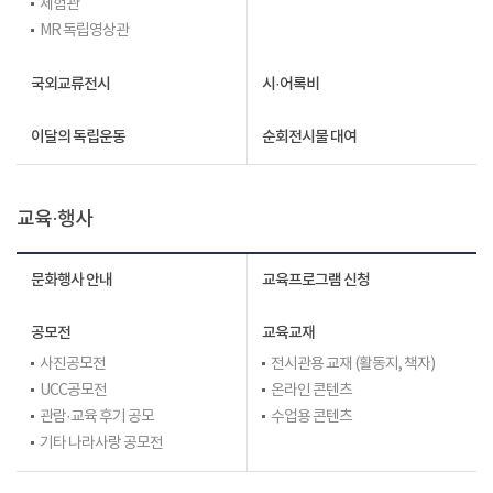
체험관
MR 독립영상관
국외교류전시
시·어록비
이달의 독립운동
순회전시물 대여
교육·행사
문화행사 안내
교육프로그램 신청
공모전
교육교재
사진공모전
전시관용 교재 (활동지, 책자)
UCC공모전
온라인 콘텐츠
관람·교육 후기 공모
수업용 콘텐츠
기타 나라사랑 공모전