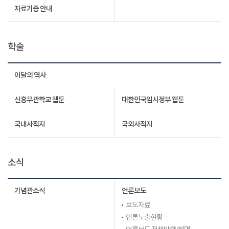
자료기증 안내
학술
이달의 역사
신흥무관학교 웹툰
대한민국임시정부 웹툰
국내사적지
국외사적지
소식
기념관소식
언론보도
보도자료
언론노출현황