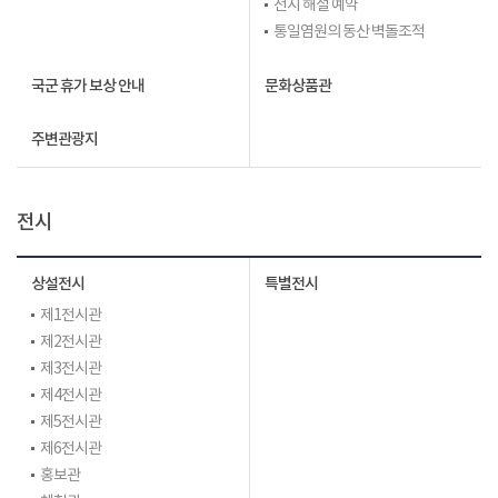
전시 해설 예약
통일염원의 동산 벽돌조적
국군 휴가 보상 안내
문화상품관
주변관광지
전시
상설전시
특별전시
제1전시관
제2전시관
제3전시관
제4전시관
제5전시관
제6전시관
홍보관