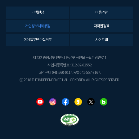
고객헌장
이용약관
개인정보처리방침
저작권정책
이메일무단수집거부
사이트맵
31232 충청남도 천안시 동남구 목천읍 독립기념관로 1
사업자등록번호 : 312-82-02552
고객센터 041-560-0114. FAX 041-557-8167.
ⓒ 2018 THE INDEPENDENCE HALL OF KOREA. ALL RIGHTS RESERVED.