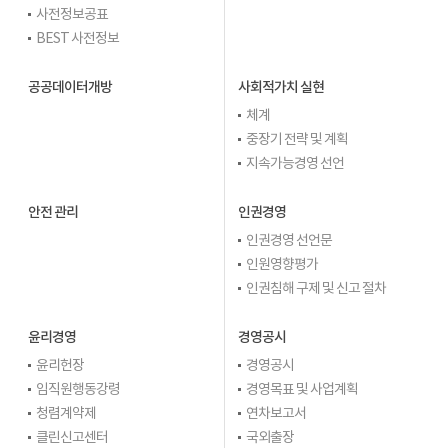
사전정보공표
BEST 사전정보
공공데이터개방
사회적가치 실현
체계
중장기 전략 및 계획
지속가능경영 선언
안전 관리
인권경영
인권경영 선언문
인원영향평가
인권침해 구제 및 신고 절차
윤리경영
경영공시
윤리헌장
경영공시
임직원행동강령
경영목표 및 사업계획
청렴계약제
연차보고서
클린신고센터
국외출장