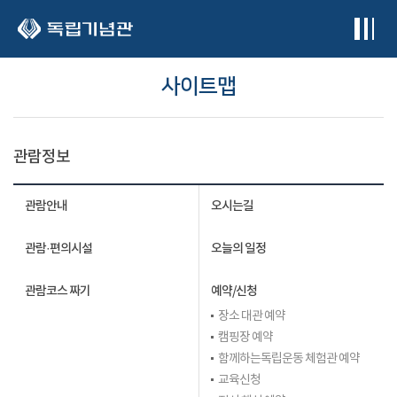
본문 바로가기
사이트맵
관람정보
관람안내
오시는길
관람·편의시설
오늘의 일정
관람코스 짜기
예약/신청
장소 대관 예약
캠핑장 예약
함께하는독립운동 체험관 예약
교육신청