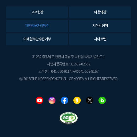
고객헌장
이용약관
개인정보처리방침
저작권정책
이메일무단수집거부
사이트맵
31232 충청남도 천안시 동남구 목천읍 독립기념관로 1
사업자등록번호 : 312-82-02552
고객센터 041-560-0114. FAX 041-557-8167.
ⓒ 2018 THE INDEPENDENCE HALL OF KOREA. ALL RIGHTS RESERVED.