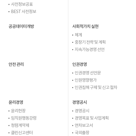
사전정보공표
BEST 사전정보
공공데이터개방
사회적가치 실현
체계
중장기 전략 및 계획
지속가능경영 선언
안전 관리
인권경영
인권경영 선언문
인원영향평가
인권침해 구제 및 신고 절차
윤리경영
경영공시
윤리헌장
경영공시
임직원행동강령
경영목표 및 사업계획
청렴계약제
연차보고서
클린신고센터
국외출장