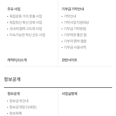
주요 사업
기부금 기탁안내
독립운동 가치 창출 사업
기탁안내
독립정신 확산 강화 사업
기탁사업 지원대상
국내외 협력 고도화 사업
기부금 기탁방법
지속가능한 혁신 선도 사업
기부하면 좋은 점
기부자 명부 열람
기부금 사용내역
캐릭터/CI소개
관련사이트
정보공개
정보공개
사업실명제
정보공개 안내
정보공개청구(새창)
정보목록