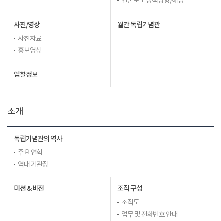
언론보도 정책방향/해명
사진/영상
월간 독립기념관
사진자료
홍보영상
입찰정보
소개
독립기념관의 역사
주요 연혁
역대 기관장
미션 & 비전
조직 구성
조직도
업무 및 전화번호 안내