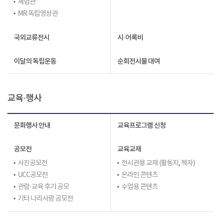
체험관
MR 독립영상관
국외교류전시
시·어록비
이달의 독립운동
순회전시물 대여
교육·행사
문화행사 안내
교육프로그램 신청
공모전
교육교재
사진공모전
전시관용 교재 (활동지, 책자)
UCC공모전
온라인 콘텐츠
관람·교육 후기 공모
수업용 콘텐츠
기타 나라사랑 공모전