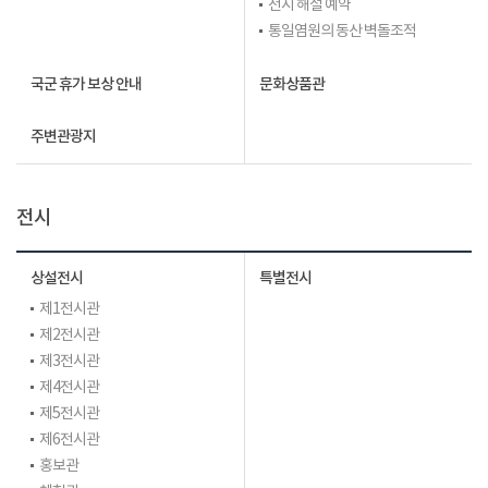
전시 해설 예약
통일염원의 동산 벽돌조적
국군 휴가 보상 안내
문화상품관
주변관광지
전시
상설전시
특별전시
제1전시관
제2전시관
제3전시관
제4전시관
제5전시관
제6전시관
홍보관