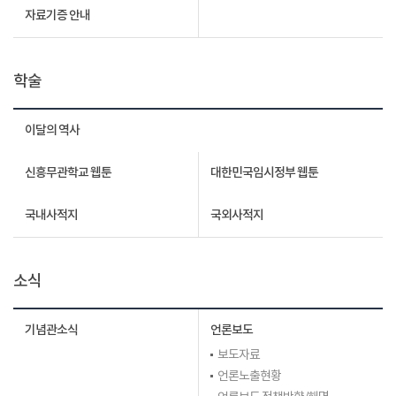
자료기증 안내
학술
이달의 역사
신흥무관학교 웹툰
대한민국임시정부 웹툰
국내사적지
국외사적지
소식
기념관소식
언론보도
보도자료
언론노출현황