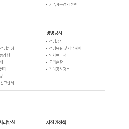
지속가능경영 선언
경영공시
경영공시
 경영방침
경영목표 및 사업계획
동강령
연차보고서
제
국외출장
센터
기타공시정보
방
 신고센터
처리방침
저작권정책