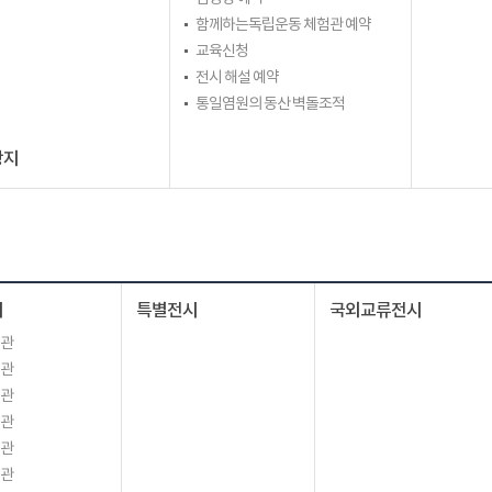
함께하는독립운동 체험관 예약
교육신청
전시 해설 예약
통일염원의 동산 벽돌조적
광지
시
특별전시
국외교류전시
시관
시관
시관
시관
시관
시관