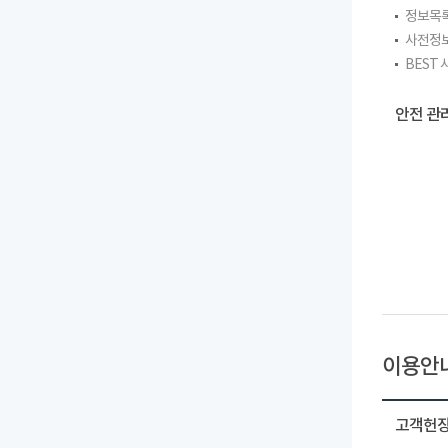
정보목
사전정
BEST
안전 관
이용안
고객헌