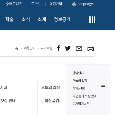
수어 콘텐츠
로그인
회원가입
Language
학술
소식
소개
정보공개
이용안내
사이트맵
관람안내
오늘의 일정
의시설
오늘의 일정
예약/신청
국군 휴가 보상 안내
 보상 안내
문화상품관
디지털기념관