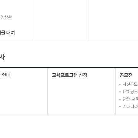
립영상관
물 대여
사
 안내
교육프로그램 신청
공모전
사진공모
UCC공
관람·교육
기타 나