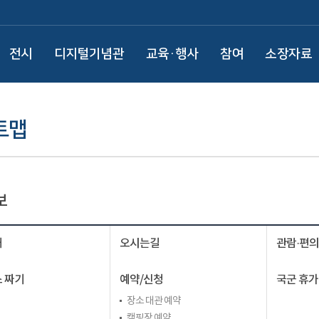
전시
디지털기념관
교육·행사
참여
소장자료
트맵
보
내
오시는길
관람·편
 짜기
예약/신청
국군 휴가
장소 대관 예약
캠핑장 예약