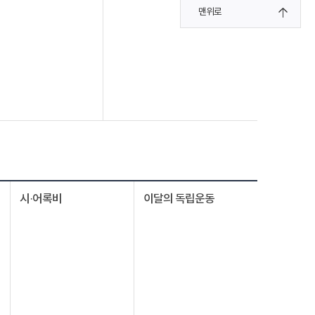
맨위로
시·어록비
이달의 독립운동