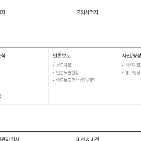
적지
국외사적지
소식
언론보도
사진/영
보도자료
사진자료
언론노출현황
홍보영상
언론보도 정책방향/해명
보
관의 역사
미션 & 비전