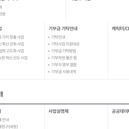
혁
관장
업
기부금 기탁안내
캐릭터/C
 가치 창출 사업
기탁안내
 확산 강화 사업
기탁사업 지원대상
협력 고도화 사업
기부금 기탁방법
한 혁신 선도 사업
기부하면 좋은 점
기부자 명부 열람
기부금 사용내역
개
개
사업실명제
공공데이
 안내
청구(새창)