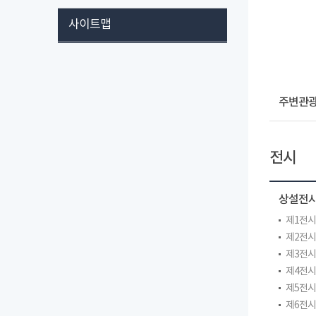
사이트맵
주변관
전시
상설전
제1전
제2전
제3전
제4전
제5전
제6전