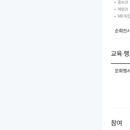
홍보관
체험관
MR 독
순회전시
교육·행
문화행사
참여