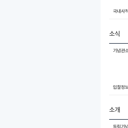
국내사
소식
기념관
입찰정
소개
독립기념