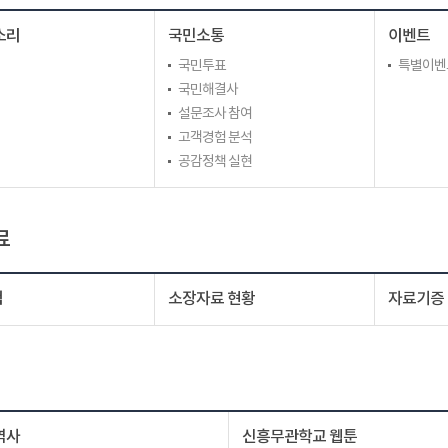
소리
국민소통
이벤트
국민투표
특별이벤
국민해결사
설문조사 참여
고객경험 분석
공감정책 실현
료
색
소장자료 현황
자료기증
역사
신흥무관학교 웹툰