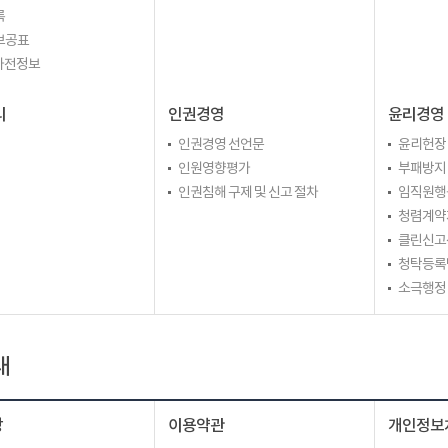
록
보공표
 사전정보
리
인권경영
윤리경영
인권경영 선언문
윤리헌장
인원영향평가
부패방지
인권침해 구제 및 신고 절차
임직원행
청렴계약
클린신고
청탁등록
소극행정
내
장
이용약관
개인정보