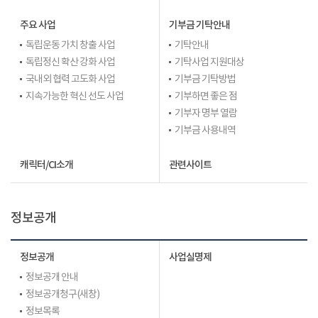
주요 사업
기부금 기탁안내
독립운동 가치 창출 사업
기탁안내
독립정신 확산 강화 사업
기탁사업 지원대상
국내외 협력 고도화 사업
기부금 기탁방법
지속가능한 혁신 선도 사업
기부하면 좋은 점
기부자 명부 열람
기부금 사용내역
캐릭터/CI소개
관련사이트
정보공개
정보공개
사업실명제
정보공개 안내
정보공개청구(새창)
정보목록