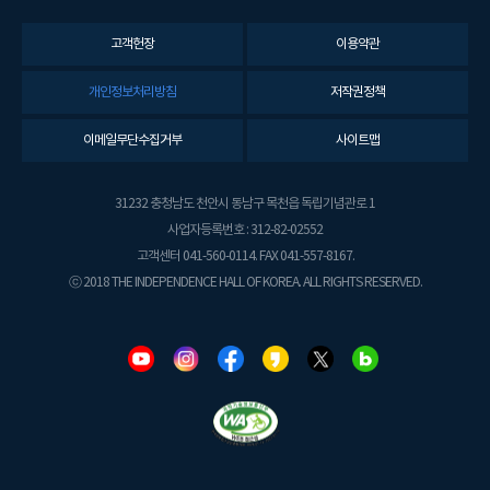
고객헌장
이용약관
개인정보처리방침
저작권정책
이메일무단수집거부
사이트맵
31232 충청남도 천안시 동남구 목천읍 독립기념관로 1
사업자등록번호 : 312-82-02552
고객센터 041-560-0114. FAX 041-557-8167.
ⓒ 2018 THE INDEPENDENCE HALL OF KOREA. ALL RIGHTS RESERVED.