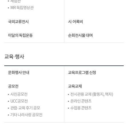
체험관
MR 독립영상관
국외교류전시
시·어록비
이달의 독립운동
순회전시물 대여
교육·행사
문화행사 안내
교육프로그램 신청
공모전
교육교재
사진공모전
전시관용 교재 (활동지, 책자)
UCC공모전
온라인 콘텐츠
관람·교육 후기 공모
수업용 콘텐츠
기타 나라사랑 공모전