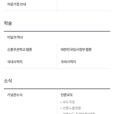
자료기증 안내
학술
이달의 역사
신흥무관학교 웹툰
대한민국임시정부 웹툰
국내사적지
국외사적지
소식
기념관소식
언론보도
보도자료
언론노출현황