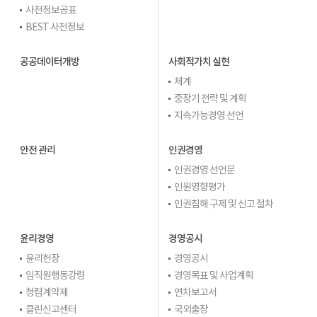
사전정보공표
BEST 사전정보
공공데이터개방
사회적가치 실현
체계
중장기 전략 및 계획
지속가능경영 선언
안전 관리
인권경영
인권경영 선언문
인원영향평가
인권침해 구제 및 신고 절차
윤리경영
경영공시
윤리헌장
경영공시
임직원행동강령
경영목표 및 사업계획
청렴계약제
연차보고서
클린신고센터
국외출장