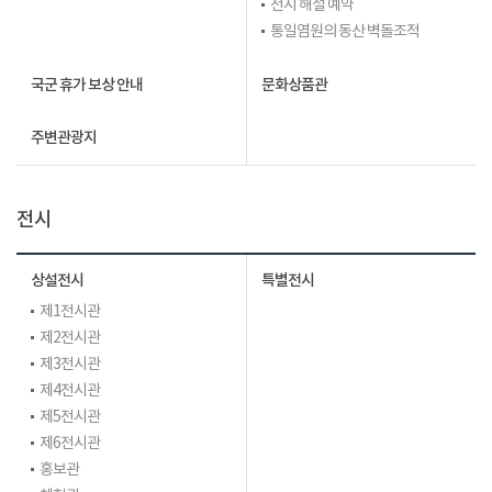
전시 해설 예약
통일염원의 동산 벽돌조적
국군 휴가 보상 안내
문화상품관
주변관광지
전시
상설전시
특별전시
제1전시관
제2전시관
제3전시관
제4전시관
제5전시관
제6전시관
홍보관