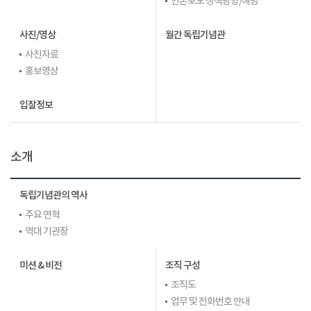
언론보도 정책방향/해명
사진/영상
월간 독립기념관
사진자료
홍보영상
입찰정보
소개
독립기념관의 역사
주요 연혁
역대 기관장
미션 & 비전
조직 구성
조직도
업무 및 전화번호 안내