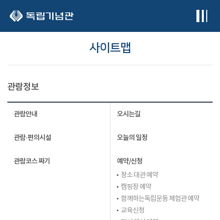
본문 바로가기
사이트맵
관람정보
관람안내
오시는길
관람·편의시설
오늘의 일정
관람코스 짜기
예약/신청
장소 대관 예약
캠핑장 예약
함께하는독립운동 체험관 예약
교육신청