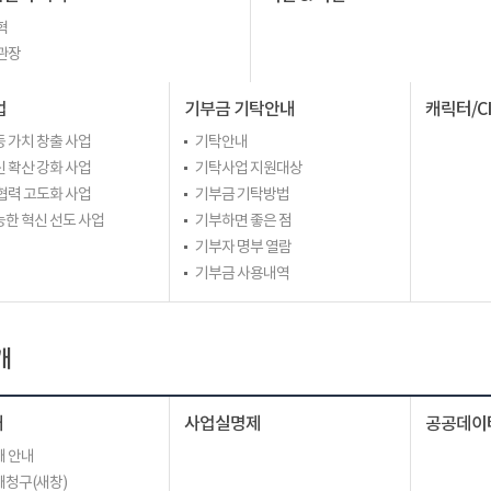
혁
관장
업
기부금 기탁안내
캐릭터/C
 가치 창출 사업
기탁안내
 확산 강화 사업
기탁사업 지원대상
협력 고도화 사업
기부금 기탁방법
한 혁신 선도 사업
기부하면 좋은 점
기부자 명부 열람
기부금 사용내역
개
개
사업실명제
공공데이
 안내
청구(새창)