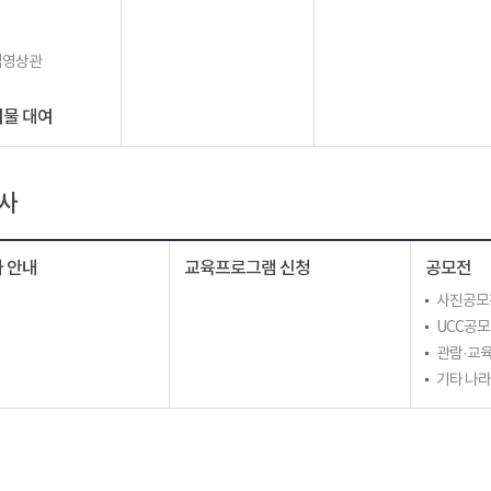
립영상관
물 대여
사
 안내
교육프로그램 신청
공모전
사진공모
UCC공
관람·교육
기타 나