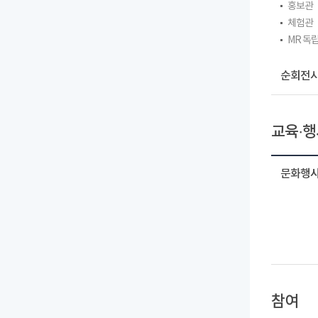
홍보관
체험관
MR 독
순회전시
교육·행
문화행사
참여