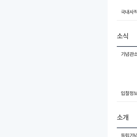
국내사
소식
기념관
입찰정
소개
독립기념