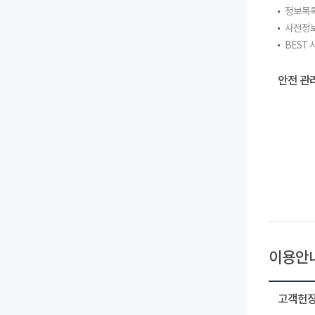
정보목
사전정
BEST
안전 관
이용안
고객헌