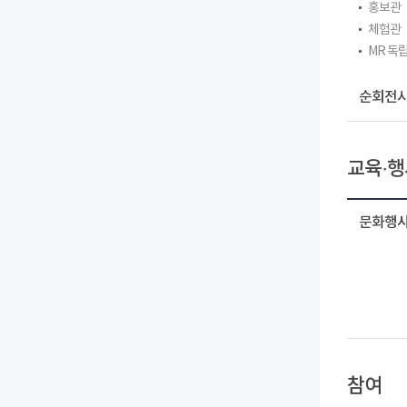
홍보관
체험관
MR 독
순회전시
교육·행
문화행사
참여