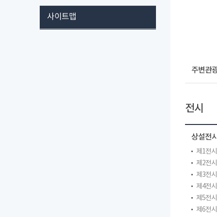
사이트맵
주변관
전시
상설전
제1전
제2전
제3전
제4전
제5전
제6전