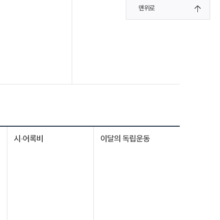
맨위로
시·어록비
이달의 독립운동