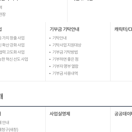
혁
관장
업
기부금 기탁안내
캐릭터/C
 가치 창출 사업
기탁안내
 확산 강화 사업
기탁사업 지원대상
협력 고도화 사업
기부금 기탁방법
한 혁신 선도 사업
기부하면 좋은 점
기부자 명부 열람
기부금 사용내역
개
개
사업실명제
공공데이
 안내
청구(새창)