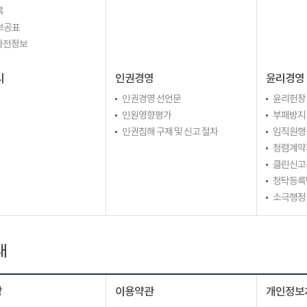
록
보공표
 사전정보
리
인권경영
윤리경영
인권경영 선언문
윤리헌장
인원영향평가
부패방지
인권침해 구제 및 신고 절차
임직원행
청렴계약
클린신고
청탁등록
소극행정
내
장
이용약관
개인정보