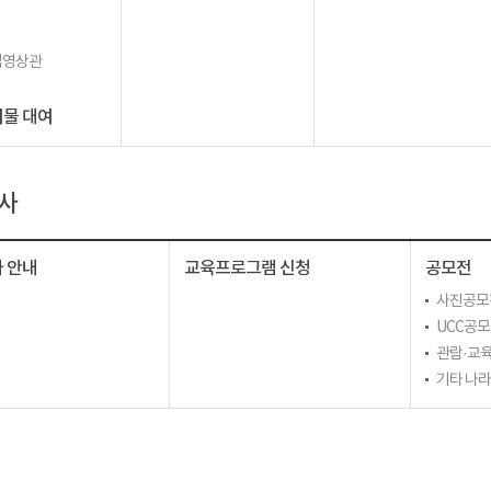
립영상관
물 대여
사
 안내
교육프로그램 신청
공모전
사진공모
UCC공
관람·교육
기타 나