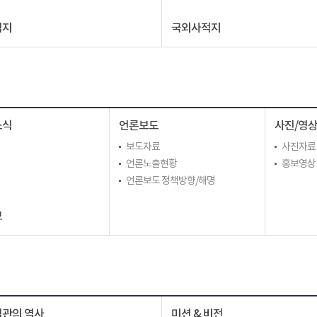
적지
국외사적지
소식
언론보도
사진/영
보도자료
사진자료
언론노출현황
홍보영상
언론보도 정책방향/해명
보
관의 역사
미션 & 비전