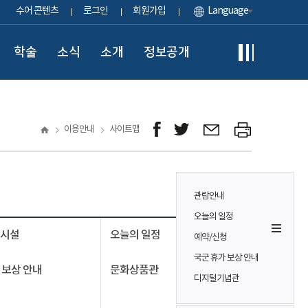
수어 콘텐츠
로그인
회원가입
Language
학술
소식
소개
정보공개
이용안내
사이트맵
관람안내
오늘의 일정
의시설
오늘의 일정
예약/신청
국군 휴가 보상 안내
 보상 안내
문화상품관
디지털기념관