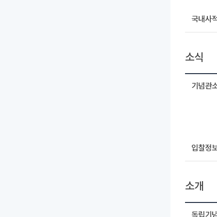
국내사
소식
기념관
입찰정
소개
독립기념