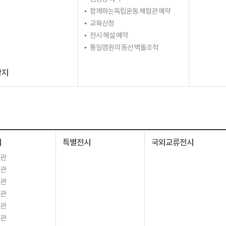
함께하는독립운동 체험관 예약
교육신청
전시 해설 예약
통일염원의 동산 벽돌조적
광지
시
특별전시
국외교류전시
시관
시관
시관
시관
시관
시관