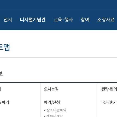
전시
디지털기념관
교육·행사
참여
소장자료
트맵
보
내
오시는길
관람·편
 짜기
예약/신청
국군 휴가
장소 대관 예약
캠핑장 예약