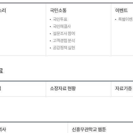
소리
국민소통
이벤트
국민투표
특별이벤
국민해결사
설문조사 참여
고객경험 분석
공감정책 실현
료
색
소장자료 현황
자료기증
역사
신흥무관학교 웹툰