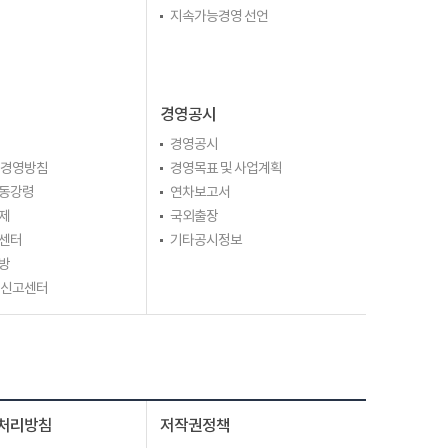
지속가능경영 선언
경영공시
경영공시
 경영방침
경영목표 및 사업계획
동강령
연차보고서
제
국외출장
센터
기타공시정보
방
 신고센터
처리방침
저작권정책