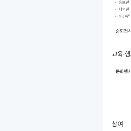
홍보관
체험관
MR 독
순회전시
교육·행
문화행사
참여