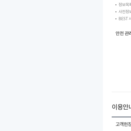
정보목
사전정
BEST
안전 관
이용안
고객헌