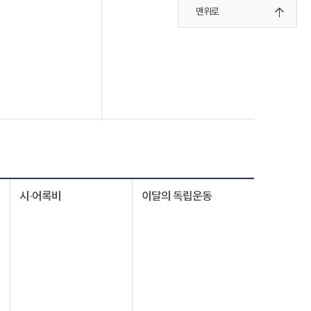
맨위로
시·어록비
이달의 독립운동