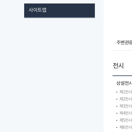
사이트맵
주변관
전시
상설전
제1전
제2전
제3전
제4전
제5전
제6전