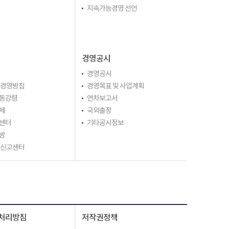
지속가능경영 선언
경영공시
경영공시
 경영방침
경영목표 및 사업계획
동강령
연차보고서
제
국외출장
센터
기타공시정보
방
 신고센터
처리방침
저작권정책