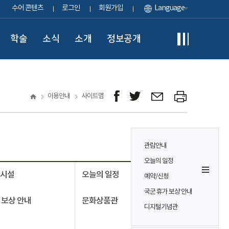
수어 콘텐츠
로그인
회원가입
Language
학술
소식
소개
정보공개
이용안내
사이트맵
관람안내
오늘의 일정
의시설
오늘의 일정
예약/신청
국군 휴가 보상 안내
 보상 안내
문화상품관
디지털기념관