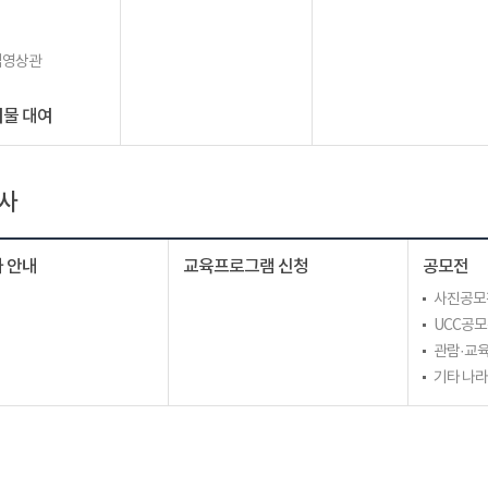
립영상관
물 대여
사
 안내
교육프로그램 신청
공모전
사진공모
UCC공
관람·교육
기타 나