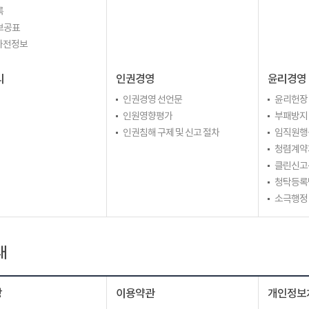
록
보공표
 사전정보
리
인권경영
윤리경영
인권경영 선언문
윤리헌장
인원영향평가
부패방지
인권침해 구제 및 신고 절차
임직원행
청렴계약
클린신고
청탁등록
소극행정
내
장
이용약관
개인정보