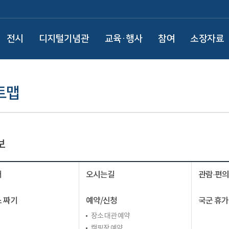
전시
디지털기념관
교육·행사
참여
소장자료
트맵
보
내
오시는길
관람·편
 짜기
예약/신청
국군 휴가
장소 대관 예약
캠핑장 예약