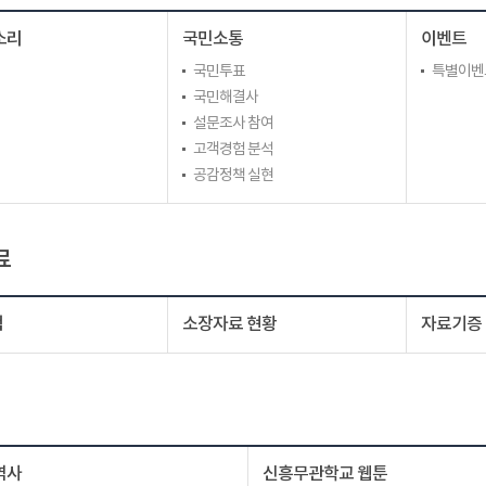
소리
국민소통
이벤트
국민투표
특별이벤
국민해결사
설문조사 참여
고객경험 분석
공감정책 실현
료
색
소장자료 현황
자료기증
역사
신흥무관학교 웹툰