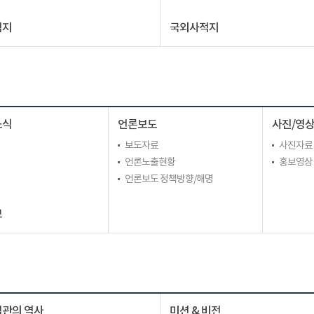
적지
국외사적지
소식
언론보도
사진/영
보도자료
사진자료
언론노출현황
홍보영상
언론보도 정책방향/해명
보
관의 역사
미션 & 비전