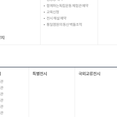
함께하는독립운동 체험관 예약
교육신청
전시 해설 예약
통일염원의 동산 벽돌조적
광지
시
특별전시
국외교류전시
시관
시관
시관
시관
시관
시관