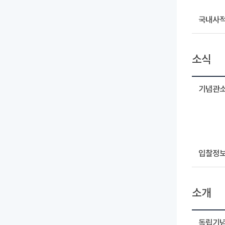
국내사
소식
기념관
입찰정
소개
독립기념