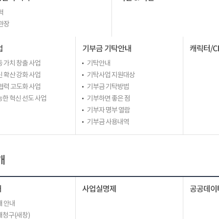
혁
관장
업
기부금 기탁안내
캐릭터/C
 가치 창출 사업
기탁안내
 확산 강화 사업
기탁사업 지원대상
협력 고도화 사업
기부금 기탁방법
한 혁신 선도 사업
기부하면 좋은 점
기부자 명부 열람
기부금 사용내역
개
개
사업실명제
공공데이
 안내
청구(새창)