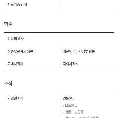
자료기증 안내
학술
이달의 역사
신흥무관학교 웹툰
대한민국임시정부 웹툰
국내사적지
국외사적지
소식
기념관소식
언론보도
보도자료
언론노출현황