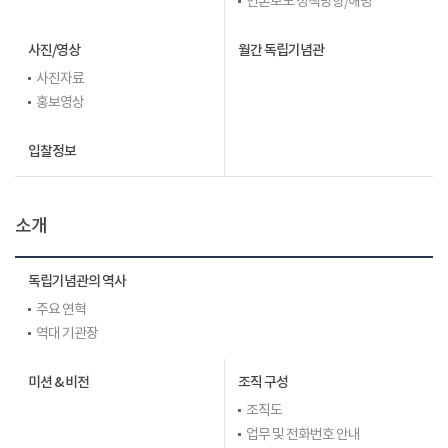
언론보도 정책방향/해명
사진/영상
월간 독립기념관
사진자료
홍보영상
입찰정보
소개
독립기념관의 역사
주요 연혁
역대 기관장
미션 & 비전
조직 구성
조직도
업무 및 전화번호 안내