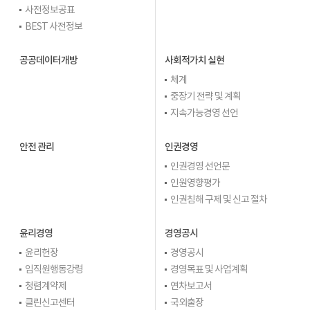
사전정보공표
BEST 사전정보
공공데이터개방
사회적가치 실현
체계
중장기 전략 및 계획
지속가능경영 선언
안전 관리
인권경영
인권경영 선언문
인원영향평가
인권침해 구제 및 신고 절차
윤리경영
경영공시
윤리헌장
경영공시
임직원행동강령
경영목표 및 사업계획
청렴계약제
연차보고서
클린신고센터
국외출장