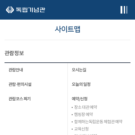
본문 바로가기
사이트맵
관람정보
관람안내
오시는길
관람·편의시설
오늘의 일정
관람코스 짜기
예약/신청
장소 대관 예약
캠핑장 예약
함께하는독립운동 체험관 예약
교육신청