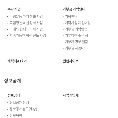
주요 사업
기부금 기탁안내
독립운동 가치 창출 사업
기탁안내
독립정신 확산 강화 사업
기탁사업 지원대상
국내외 협력 고도화 사업
기부금 기탁방법
지속가능한 혁신 선도 사업
기부하면 좋은 점
기부자 명부 열람
기부금 사용내역
캐릭터/CI소개
관련사이트
정보공개
정보공개
사업실명제
정보공개 안내
정보공개청구(새창)
정보목록