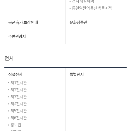
전시 해설 예약
통일염원의 동산 벽돌조적
국군 휴가 보상 안내
문화상품관
주변관광지
전시
상설전시
특별전시
제1전시관
제2전시관
제3전시관
제4전시관
제5전시관
제6전시관
홍보관