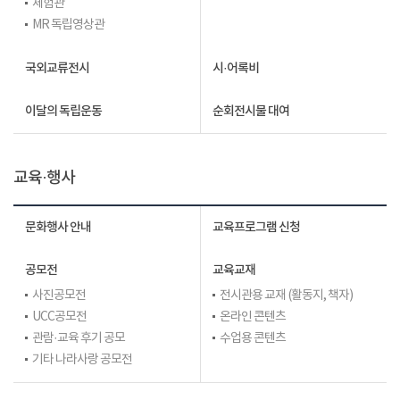
체험관
MR 독립영상관
국외교류전시
시·어록비
이달의 독립운동
순회전시물 대여
교육·행사
문화행사 안내
교육프로그램 신청
공모전
교육교재
사진공모전
전시관용 교재 (활동지, 책자)
UCC공모전
온라인 콘텐츠
관람·교육 후기 공모
수업용 콘텐츠
기타 나라사랑 공모전