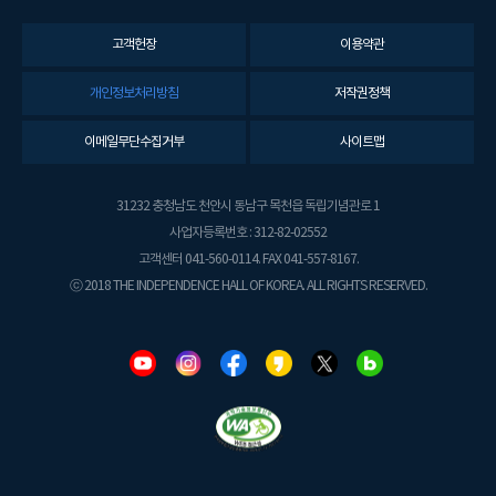
고객헌장
이용약관
개인정보처리방침
저작권정책
이메일무단수집거부
사이트맵
31232 충청남도 천안시 동남구 목천읍 독립기념관로 1
사업자등록번호 : 312-82-02552
고객센터 041-560-0114. FAX 041-557-8167.
ⓒ 2018 THE INDEPENDENCE HALL OF KOREA. ALL RIGHTS RESERVED.