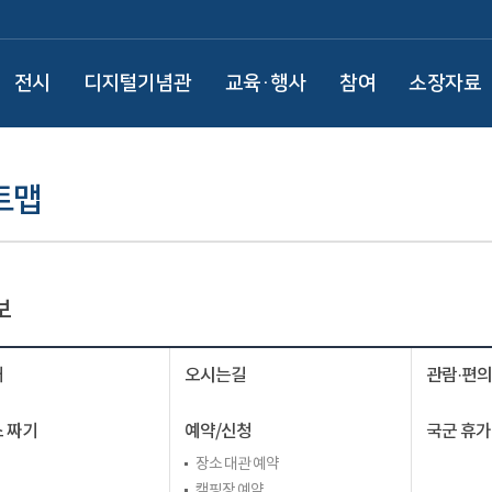
전시
디지털기념관
교육·행사
참여
소장자료
트맵
보
내
오시는길
관람·편
 짜기
예약/신청
국군 휴가
장소 대관 예약
캠핑장 예약