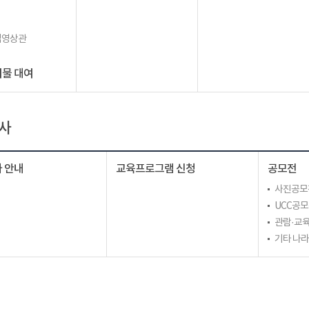
립영상관
물 대여
사
 안내
교육프로그램 신청
공모전
사진공모
UCC공
관람·교육
기타 나