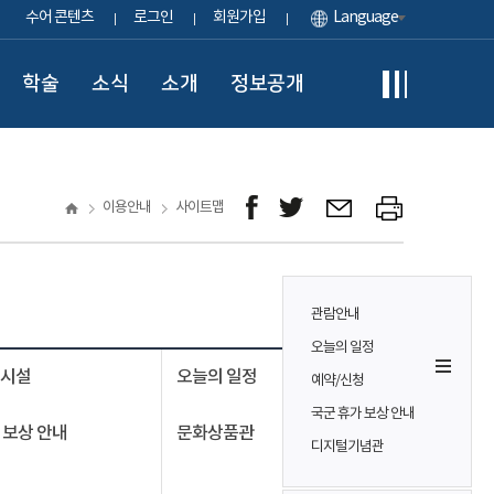
수어 콘텐츠
로그인
회원가입
Language
학술
소식
소개
정보공개
이용안내
사이트맵
관람안내
오늘의 일정
의시설
오늘의 일정
예약/신청
국군 휴가 보상 안내
 보상 안내
문화상품관
디지털기념관