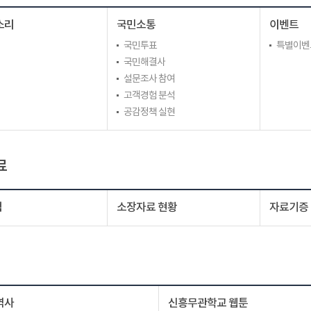
소리
국민소통
이벤트
국민투표
특별이벤
국민해결사
설문조사 참여
고객경험 분석
공감정책 실현
료
색
소장자료 현황
자료기증
역사
신흥무관학교 웹툰