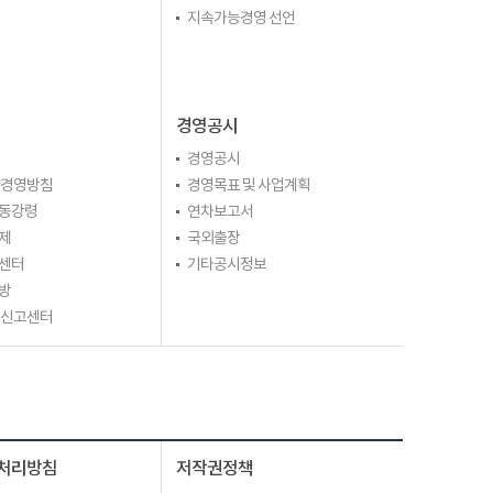
지속가능경영 선언
경영공시
경영공시
 경영방침
경영목표 및 사업계획
동강령
연차보고서
제
국외출장
센터
기타공시정보
방
 신고센터
처리방침
저작권정책