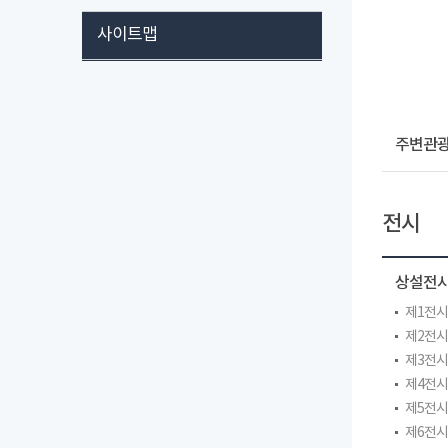
사이트맵
주변관
전시
상설전
제1전
제2전
제3전
제4전
제5전
제6전