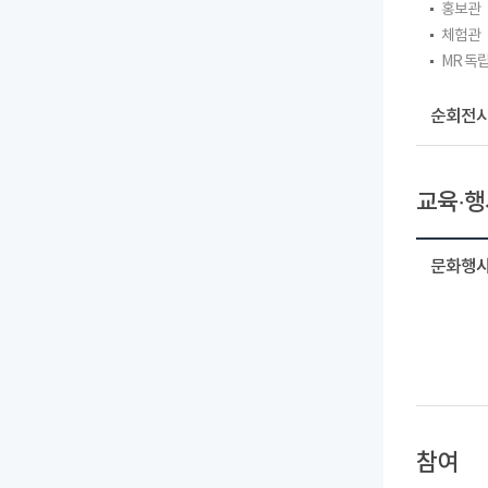
홍보관
체험관
MR 독
순회전시
교육·행
문화행사
참여