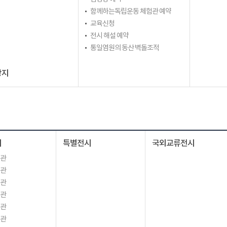
함께하는독립운동 체험관 예약
교육신청
전시 해설 예약
통일염원의 동산 벽돌조적
광지
시
특별전시
국외교류전시
시관
시관
시관
시관
시관
시관