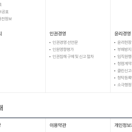
록
보공표
 사전정보
리
인권경영
윤리경영
인권경영 선언문
윤리헌장
인원영향평가
부패방지
인권침해 구제 및 신고 절차
임직원행
청렴계약
클린신고
청탁등록
소극행정
내
장
이용약관
개인정보