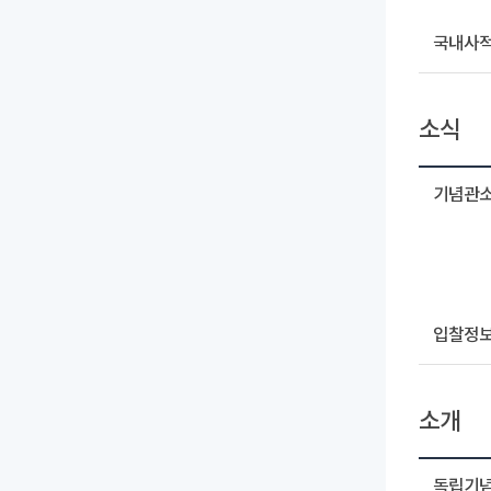
국내사
소식
기념관
입찰정
소개
독립기념