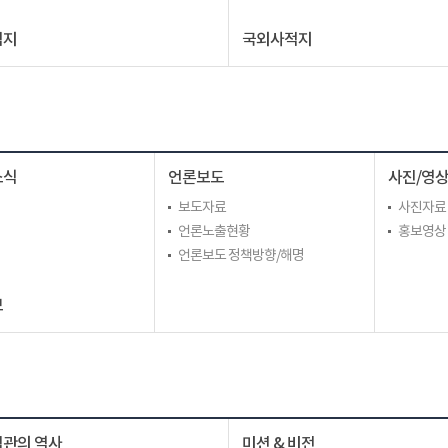
적지
국외사적지
소식
언론보도
사진/영
보도자료
사진자료
언론노출현황
홍보영상
언론보도 정책방향/해명
보
관의 역사
미션 & 비전