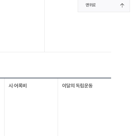
맨위로
시·어록비
이달의 독립운동