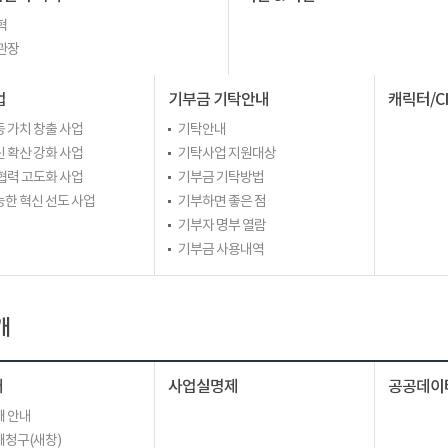
혁
관장
업
기부금 기탁안내
캐릭터/C
 가치 창출 사업
기탁안내
 확산 강화 사업
기탁사업 지원대상
협력 고도화 사업
기부금 기탁방법
한 혁신 선도 사업
기부하면 좋은 점
기부자 명부 열람
기부금 사용내역
개
개
사업실명제
공공데이
 안내
청구(새창)