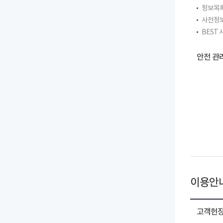
정보목
사전정
BEST
안전 관
이용안
고객헌