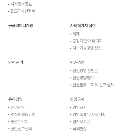
사전정보공표
BEST 사전정보
공공데이터개방
사회적가치 실현
체계
중장기 전략 및 계획
지속가능경영 선언
안전 관리
인권경영
인권경영 선언문
인원영향평가
인권침해 구제 및 신고 절차
윤리경영
경영공시
윤리헌장
경영공시
임직원행동강령
경영목표 및 사업계획
청렴계약제
연차보고서
클린신고센터
국외출장