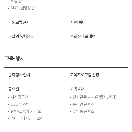
체험관
MR 독립영상관
국외교류전시
시·어록비
이달의 독립운동
순회전시물 대여
교육·행사
문화행사 안내
교육프로그램 신청
공모전
교육교재
사진공모전
전시관용 교재 (활동지, 책자)
UCC공모전
온라인 콘텐츠
관람·교육 후기 공모
수업용 콘텐츠
기타 나라사랑 공모전