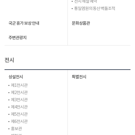
전시 해설 예약
통일염원의 동산 벽돌조적
국군 휴가 보상 안내
문화상품관
주변관광지
전시
상설전시
특별전시
제1전시관
제2전시관
제3전시관
제4전시관
제5전시관
제6전시관
홍보관