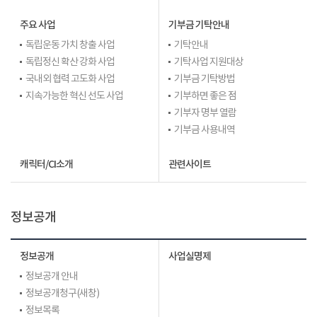
주요 사업
기부금 기탁안내
독립운동 가치 창출 사업
기탁안내
독립정신 확산 강화 사업
기탁사업 지원대상
국내외 협력 고도화 사업
기부금 기탁방법
지속가능한 혁신 선도 사업
기부하면 좋은 점
기부자 명부 열람
기부금 사용내역
캐릭터/CI소개
관련사이트
정보공개
정보공개
사업실명제
정보공개 안내
정보공개청구(새창)
정보목록