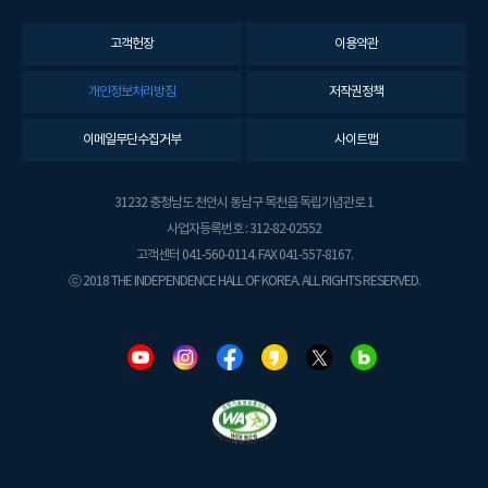
고객헌장
이용약관
개인정보처리방침
저작권정책
이메일무단수집거부
사이트맵
31232 충청남도 천안시 동남구 목천읍 독립기념관로 1
사업자등록번호 : 312-82-02552
고객센터 041-560-0114. FAX 041-557-8167.
ⓒ 2018 THE INDEPENDENCE HALL OF KOREA. ALL RIGHTS RESERVED.