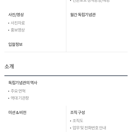
언론보도 정책방향/해명
사진/영상
월간 독립기념관
사진자료
홍보영상
입찰정보
소개
독립기념관의 역사
주요 연혁
역대 기관장
미션 & 비전
조직 구성
조직도
업무 및 전화번호 안내