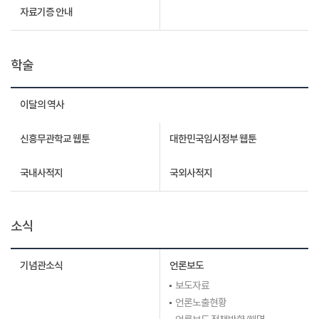
자료기증 안내
학술
이달의 역사
신흥무관학교 웹툰
대한민국임시정부 웹툰
국내사적지
국외사적지
소식
기념관소식
언론보도
보도자료
언론노출현황