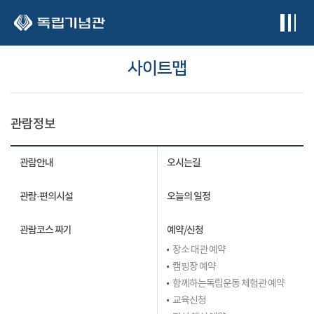
본문 바로가기
사이트맵
관람정보
관람안내
오시는길
관람·편의시설
오늘의 일정
관람코스 짜기
예약/신청
장소 대관 예약
캠핑장 예약
함께하는독립운동 체험관 예약
교육신청