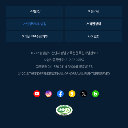
고객헌장
이용약관
개인정보처리방침
저작권정책
이메일무단수집거부
사이트맵
31232 충청남도 천안시 동남구 목천읍 독립기념관로 1
사업자등록번호 : 312-82-02552
고객센터 041-560-0114. FAX 041-557-8167.
ⓒ 2018 THE INDEPENDENCE HALL OF KOREA. ALL RIGHTS RESERVED.