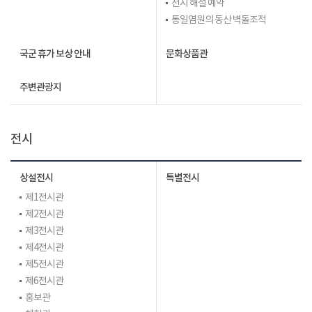
전시 해설 예약
통일염원의 동산 벽돌조적
국군 휴가 보상 안내
문화상품관
주변관광지
전시
상설전시
특별전시
제1전시관
제2전시관
제3전시관
제4전시관
제5전시관
제6전시관
홍보관