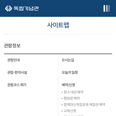
본문 바로가기
사이트맵
관람정보
관람안내
오시는길
관람·편의시설
오늘의 일정
관람코스 짜기
예약/신청
장소 대관 예약
캠핑장 예약
함께하는독립운동 체험관 예약
교육신청