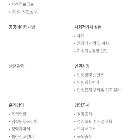
사전정보공표
BEST 사전정보
공공데이터개방
사회적가치 실현
체계
중장기 전략 및 계획
지속가능경영 선언
안전 관리
인권경영
인권경영 선언문
인원영향평가
인권침해 구제 및 신고 절차
윤리경영
경영공시
윤리헌장
경영공시
임직원행동강령
경영목표 및 사업계획
청렴계약제
연차보고서
클린신고센터
국외출장