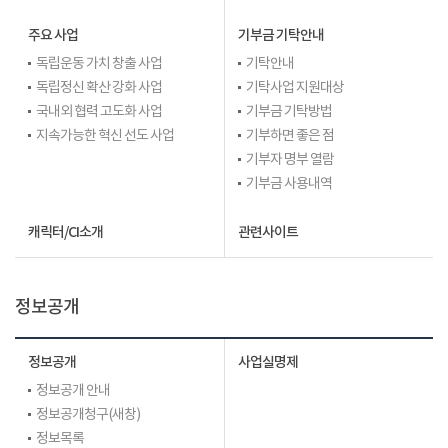
주요 사업
기부금 기탁안내
독립운동 가치 창출 사업
기탁안내
독립정신 확산 강화 사업
기탁사업 지원대상
국내외 협력 고도화 사업
기부금 기탁방법
지속가능한 혁신 선도 사업
기부하면 좋은 점
기부자 명부 열람
기부금 사용내역
캐릭터/CI소개
관련사이트
정보공개
정보공개
사업실명제
정보공개 안내
정보공개청구(새창)
정보목록