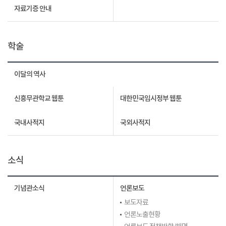
자료기증 안내
학술
이달의 역사
신흥무관학교 웹툰
대한민국임시정부 웹툰
국내사적지
국외사적지
소식
기념관소식
언론보도
보도자료
언론노출현황