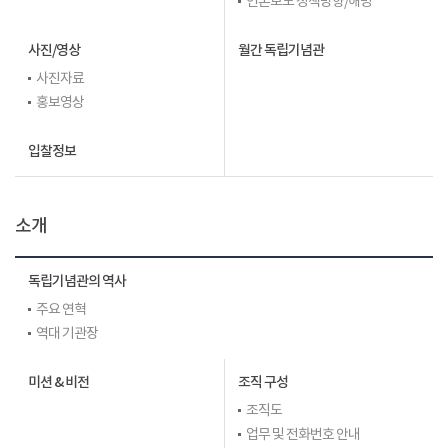
언론보도 정책방향/해명
사진/영상
월간 독립기념관
사진자료
홍보영상
입찰정보
소개
독립기념관의 역사
주요 연혁
역대 기관장
미션 & 비전
조직 구성
조직도
업무 및 전화번호 안내