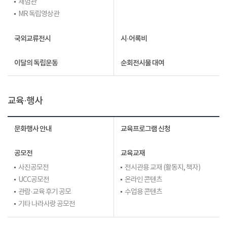
체험관
MR 독립영상관
국외교류전시
시·어록비
이달의 독립운동
순회전시물 대여
교육·행사
문화행사 안내
교육프로그램 신청
공모전
교육교재
사진공모전
전시관용 교재 (활동지, 책자)
UCC공모전
온라인 콘텐츠
관람·교육 후기 공모
수업용 콘텐츠
기타 나라사랑 공모전