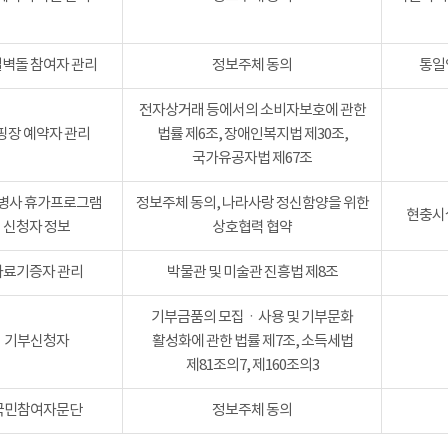
벽돌 참여자 관리
정보주체 동의
통일
전자상거래 등에서의 소비자보호에 관한
핑장 예약자 관리
법률 제6조, 장애인복지법 제30조,
국가유공자법 제67조
병사 휴가프로그램
정보주체 동의, 나라사랑 정신함양을 위한
현충시설
신청자 정보
상호협력 협약
자료기증자 관리
박물관 및 미술관 진흥법 제8조
기부금품의 모집ㆍ사용 및 기부문화
기부신청자
활성화에 관한 법률 제7조, 소득세법
제81조의7, 제160조의3
국민참여자문단
정보주체 동의