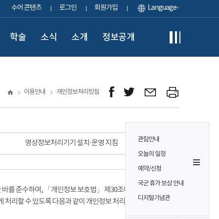
수어 콘텐츠
로그인
회원가입
Language
학술
소식
소개
정보공개
이용안내
개인정보처리방침
관람안내
영상정보처리기기 설치·운영 지침
오늘의 일정
예약/신청
국군 휴가 보상 안내
바를 준수하여, 「개인정보 보호법」 제30조에 따라
디지털기념관
게 처리할 수 있도록 다음과 같이 개인정보 처리방침을