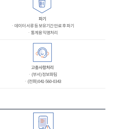
파기
ㆍ데이터 서류 등 보유기간 만료 후 파기
ㆍ통계용 익명처리
고충사항처리
ㆍ(부서) 정보화팀
ㆍ(전화) 041-560-0343